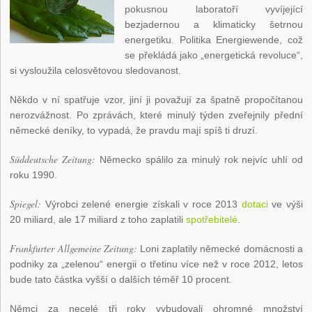
pokusnou laboratoří vyvíjející
bezjadernou a klimaticky šetrnou
energetiku. Politika Energiewende, což
se překládá jako „energetická revoluce“,
si vysloužila celosvětovou sledovanost.
Někdo v ní spatřuje vzor, jiní ji považují za špatně propočítanou
nerozvážnost. Po zprávách, které minulý týden zveřejnily přední
německé deníky, to vypadá, že pravdu mají spíš ti druzí.
Süddeutsche Zeitung:
Německo spálilo za minulý rok nejvíc uhlí od
roku 1990.
Spiegel:
Výrobci zelené energie získali v roce 2013
dotaci
ve výši
20 miliard, ale 17 miliard z toho zaplatili
spotřebitelé
.
Frankfurter Allgemeine Zeitung:
Loni zaplatily německé domácnosti a
podniky za „zelenou“ energii o třetinu více než v roce 2012, letos
bude tato částka vyšší o dalších téměř 10 procent.
Němci za necelé tři roky vybudovali ohromné množství