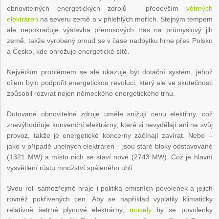
obnovitelných energetických zdrojů – především
větrných
elektráren
na severu země a v přilehlých mořích. Stejným tempem
ale nepokračuje výstavba přenosových tras na průmyslový jih
země, takže vyrobený proud se v čase nadbytku hrne přes Polsko
a Česko, kde ohrožuje energetické sítě.
Největším problémem se ale ukazuje být dotační systém, jehož
cílem bylo podpořit energetickou revoluci, který ale ve skutečnosti
způsobil rozvrat nejen německého energetického trhu.
Dotované obnovitelné zdroje uměle snižují cenu elektřiny, což
znevýhodňuje konvenční elektrárny, které si nevydělají ani na svůj
provoz, takže je energetické koncerny začínají zavírat. Nebo –
jako v případě uhelných elektráren – jsou staré bloky odstavované
(1321 MW) a místo nich se staví nové (2743 MW). Což je hlavní
vysvětlení růstu množství spáleného uhlí.
Svou roli samozřejmě hraje i politika emisních povolenek a jejich
rovněž pokřivených cen. Aby se například vyplatily klimaticky
relativně šetrné plynové elektrárny,
musely
by se povolenky