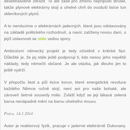
desetinásobně zdražit. To ale zase pro změnu nepřipustí Brusel,
takže plynové elektrárny stojí a uhelné chrlí do ovzduší tisíce tun
skleníkových plynů.
A to nemluvíme o elektrárnách jaderných, které jsou odstavovány
na základě politického rozhodnutí, a navíc zatíženy novou daní, o
jejíž ústavnosti se
stále
vedou spory.
Ambiciózní německý projekt je tedy očividně v kritické fázi.
Důležité je, že jej stále ještě podporují ti, kdo nesou jeho největší
náklady, tedy němečtí občané. Je ale otázka, jak dlouho jim to
ještě vydrží.
V přepočtu šest a půl tisíce korun, které energetická revoluce
každého Němce ročně stojí, není ani pro naše bohaté, ale
zároveň šetrné sousedy málo. Zvlášť když se její lákavá zelená
barva nenápadně mění na barvu uhelného mouru.
Právo, 14.1.2014
Autor je reaktorový fyzik, pracuje v jaderné elektrárně Dukovany.