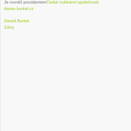
Je rovněž prezidentem
České nukleární společnosti
danes.burket.cz
Daneš Burket
Zdroj