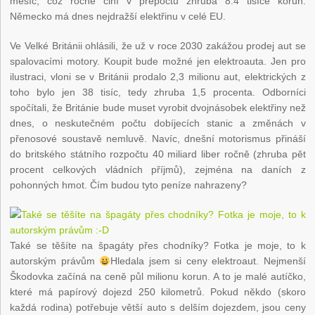
měsíc, což ročně činí v přepočtu zhruba 8.4 tisíce korun.
Německo má dnes nejdražší elektřinu v celé EU.
Ve Velké Británii ohlásili, že už v roce 2030 zakážou prodej aut se
spalovacími motory. Koupit bude možné jen elektroauta. Jen pro
ilustraci, vloni se v Británii prodalo 2,3 milionu aut, elektrických z
toho bylo jen 38 tisíc, tedy zhruba 1,5 procenta. Odborníci
spočítali, že Británie bude muset vyrobit dvojnásobek elektřiny než
dnes, o neskutečném počtu dobíjecích stanic a změnách v
přenosové soustavě nemluvě. Navíc, dnešní motorismus přináší
do britského státního rozpočtu 40 miliard liber ročně (zhruba pět
procent celkových vládních příjmů), zejména na daních z
pohonných hmot. Čím budou tyto peníze nahrazeny?
Také se těšíte na špagáty přes chodníky? Fotka je moje, to k
autorským právům
Hledala jsem si ceny elektroaut. Nejmenší
Škodovka začíná na ceně půl milionu korun. A to je malé autíčko,
které má papírový dojezd 250 kilometrů. Pokud někdo (skoro
každá rodina) potřebuje větší auto s delším dojezdem, jsou ceny