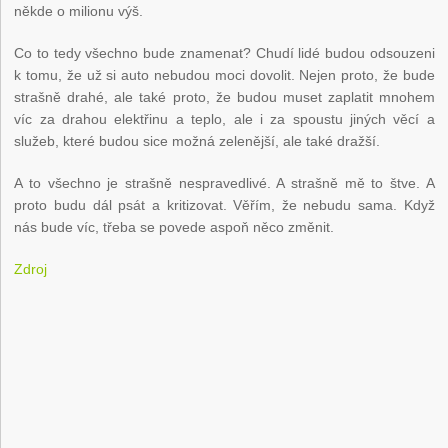
někde o milionu výš.
Co to tedy všechno bude znamenat? Chudí lidé budou odsouzeni
k tomu, že už si auto nebudou moci dovolit. Nejen proto, že bude
strašně drahé, ale také proto, že budou muset zaplatit mnohem
víc za drahou elektřinu a teplo, ale i za spoustu jiných věcí a
služeb, které budou sice možná zelenější, ale také dražší.
A to všechno je strašně nespravedlivé. A strašně mě to štve. A
proto budu dál psát a kritizovat. Věřím, že nebudu sama. Když
nás bude víc, třeba se povede aspoň něco změnit.
Zdroj