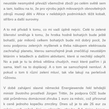
neustále nesmyslně převáží všemožné zboží po celém světě sem
a tam, kašlou na to, že pro výrobu jejich milovaných obnovitelných
zdrojů musejí děti v Africe v nelidských podmínkách těžit kobalt,
stříbro a další suroviny.
A to mě přivádí k tomu, co mi vadí úplně nejvíc. Celé to zelené
šílenství směřuje k tomu, že hrstka hodně bohatých bude ještě
bohatší, pár milionů celkem bohatých bude mít dobrý pocit, že
svou podporou zelených myšlenek a třeba nákupem elektroauta
zachraňují planetu, kterou samozřejmě jinak znečišťují neustálým
létáním v letadlech a dalšími aktivitami, které si nechtějí odepřít.
No a pak je tu ta drtivá většina chudých, mezi které patřím i já
sama, kteří na to doplácejí. A o tom se samozřejmě nemluví. A
pokud o tom ti různí zelení mluví, tak vše lakují na perleťově
růžovou.
V době zahájení slavné německé Energiewende řekl tehdejší
ministr životního prostředí Jürgen Trittin, že podpora OZE bude
stát průměrnou domácnost zhruba 1 euro za měsíc, což přirovnal
k ceně jednoho kopečku zmrzliny. Dnes už je to ale 26 eur za