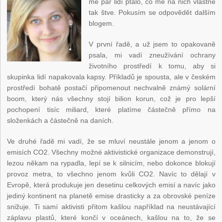
mě pár lidí ptalo, co mě na nich vlastně
tak štve. Pokusím se odpovědět dalším
blogem.
V první řadě, a už jsem to opakovaně
psala, mi vadí zneužívání ochrany
životního prostředí k tomu, aby si
skupinka lidí napakovala kapsy. Příkladů je spousta, ale v českém
prostředí bohatě postačí připomenout nechvalně známý solární
boom, který nás všechny stojí bilion korun, což je pro lepší
pochopení tisíc miliard, které platíme částečně přímo na
složenkách a částečně na daních.
Ve druhé řadě mi vadí, že se mluví neustále jenom a jenom o
emisích CO2. Všechny možné aktivistické organizace demonstrují,
lezou někam na rypadla, lepí se k silnicím, nebo dokonce blokují
provoz metra, to všechno jenom kvůli CO2. Navíc to dělají v
Evropě, která produkuje jen desetinu celkových emisí a navíc jako
jediný kontinent na planetě emise drasticky a za obrovské peníze
snižuje. Ti samí aktivisti přitom kašlou například na neustávající
záplavu plastů, které končí v oceánech, kašlou na to, že se