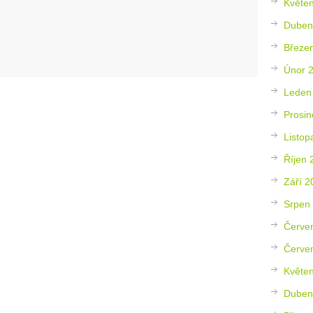
Květe
Duben
Březe
Únor 
Leden
Prosin
Listop
Říjen 
Září 2
Srpen
Červe
Červe
Květe
Duben