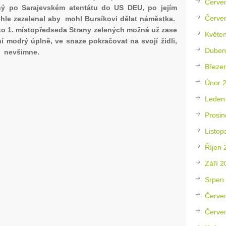
Červe
ný po Sarajevském atentátu do US DEU, po jejím
Červe
chle zezelenal aby mohl Bursíkovi dělat náměstka.
o 1. místopředseda Strany zelených možná už zase
Květe
 modrý úplně, ve snaze pokračovat na svojí židli,
Duben
il nevšimne.
Březe
Únor 
Leden
Prosin
Listop
Říjen 
Září 2
Srpen
Červe
Červe