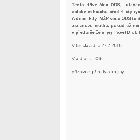
Tento dříve člen ODS, uteče
volebním krachu před 4 léty ry
A dnes, kdy MŽP vede ODS tent
asi znovu modrá, pokud už není
v předtuše že si jej Pavel Drob
V Břeclavi dne 27.7.2010
V a ď u r a Otto
příznivec přírody a krajiny