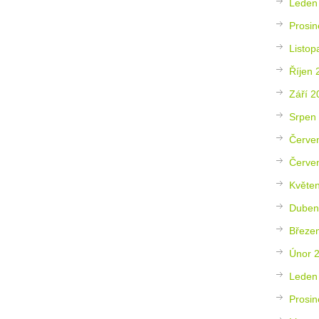
Leden
Prosin
Listop
Říjen 
Září 2
Srpen
Červe
Červe
Květe
Duben
Březe
Únor 
Leden
Prosin