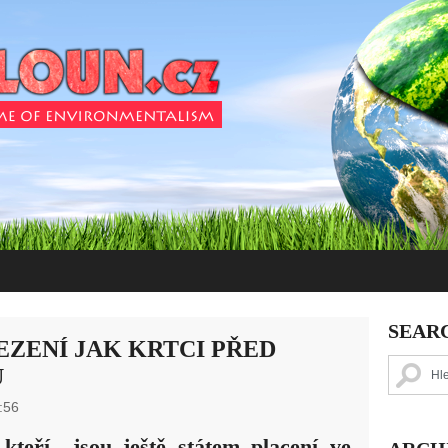
SEAR
EZENÍ JAK KRTCI PŘED
U
:56
, kteří jsou ještě státem placení ve