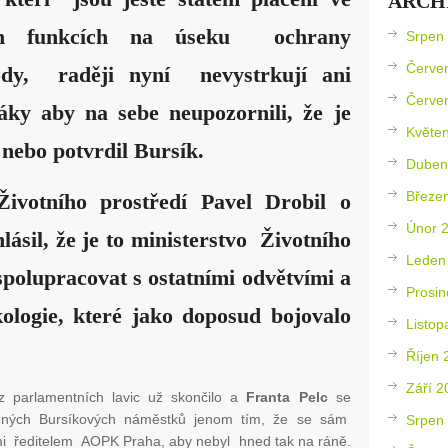
ARCH
ch funkcích na úseku ochrany
Srpen
Červe
ody, raději nyní nevystrkují ani
Červe
áky aby na sebe neupozornili,
že je
Květe
 nebo potvrdil Bursík.
Duben
Březe
Životního prostředí Pavel Drobil o
Únor 
lásil, že je to ministerstvo Životního
Leden
 spolupracovat s ostatními odvětvími a
Prosin
kologie, které jako doposud bojovalo
Listop
Říjen 
Září 2
 parlamentních lavic už skončilo a
Franta Pelc
se
ených Bursíkových náměstků jenom tím, že se sám
Srpen
i ředitelem AOPK Praha, aby nebyl hned tak na ráně.