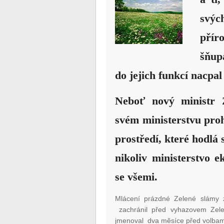
svý
přír
šňup
do jejich funkcí nacpal
Neboť nový
ministr 
svém ministerstvu proh
prostředí, které hodlá
nikoliv ministerstvo e
se všemi.
Mlácení prázdné Zelené slámy z
zachránil před vyhazovem Zel
jmenoval dva měsíce před volbam