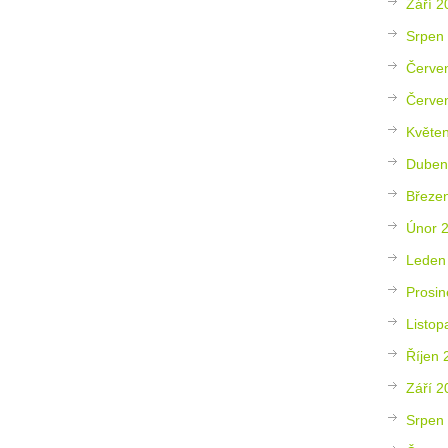
Září 2
Srpen
Červe
Červe
Květe
Duben
Březe
Únor 
Leden
Prosin
Listop
Říjen 
Září 2
Srpen