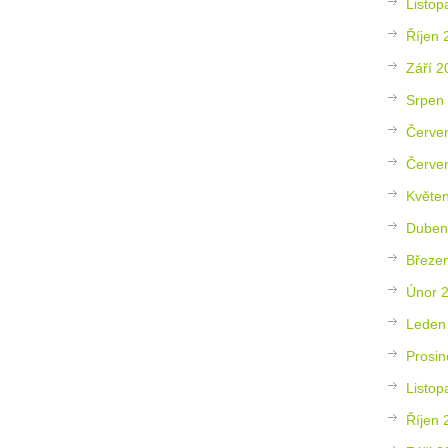
Listop
Říjen 
Září 2
Srpen
Červe
Červe
Květe
Duben
Březe
Únor 
Leden
Prosin
Listop
Říjen 