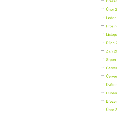
Březe
Únor 
Leden
Prosin
Listop
Říjen 
Září 2
Srpen
Červe
Červe
Květe
Duben
Březe
Únor 