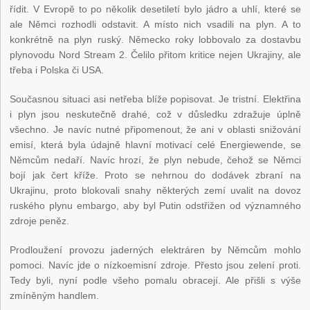
řídit. V Evropě to po několik desetiletí bylo jádro a uhlí, které se
ale Němci rozhodli odstavit. A místo nich vsadili na plyn. A to
konkrétně na plyn ruský. Německo roky lobbovalo za dostavbu
plynovodu Nord Stream 2. Čelilo přitom kritice nejen Ukrajiny, ale
třeba i Polska či USA.
Současnou situaci asi netřeba blíže popisovat. Je tristní. Elektřina
i plyn jsou neskutečně drahé, což v důsledku zdražuje úplně
všechno. Je navíc nutné připomenout, že ani v oblasti snižování
emisí, která byla údajně hlavní motivací celé Energiewende, se
Němcům nedaří. Navíc hrozí, že plyn nebude, čehož se Němci
bojí jak čert kříže. Proto se nehrnou do dodávek zbraní na
Ukrajinu, proto blokovali snahy některých zemí uvalit na dovoz
ruského plynu embargo, aby byl Putin odstřižen od významného
zdroje peněz.
Prodloužení provozu jaderných elektráren by Němcům mohlo
pomoci. Navíc jde o nízkoemisní zdroje. Přesto jsou zelení proti.
Tedy byli, nyní podle všeho pomalu obracejí. Ale přišli s výše
zmíněným handlem.