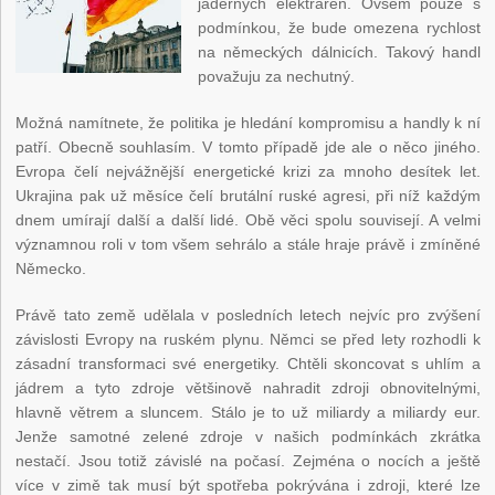
jaderných elektráren. Ovšem pouze s
podmínkou, že bude omezena rychlost
na německých dálnicích. Takový handl
považuju za nechutný.
Možná namítnete, že politika je hledání kompromisu a handly k ní
patří. Obecně souhlasím. V tomto případě jde ale o něco jiného.
Evropa čelí nejvážnější energetické krizi za mnoho desítek let.
Ukrajina pak už měsíce čelí brutální ruské agresi, při níž každým
dnem umírají další a další lidé. Obě věci spolu souvisejí. A velmi
významnou roli v tom všem sehrálo a stále hraje právě i zmíněné
Německo.
Právě tato země udělala v posledních letech nejvíc pro zvýšení
závislosti Evropy na ruském plynu. Němci se před lety rozhodli k
zásadní transformaci své energetiky. Chtěli skoncovat s uhlím a
jádrem a tyto zdroje většinově nahradit zdroji obnovitelnými,
hlavně větrem a sluncem. Stálo je to už miliardy a miliardy eur.
Jenže samotné zelené zdroje v našich podmínkách zkrátka
nestačí. Jsou totiž závislé na počasí. Zejména o nocích a ještě
více v zimě tak musí být spotřeba pokrývána i zdroji, které lze