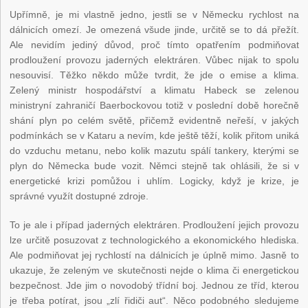
Upřímně, je mi vlastně jedno, jestli se v Německu rychlost na
dálnicích omezí. Je omezená všude jinde, určitě se to dá přežít.
Ale nevidím jediný důvod, proč tímto opatřením podmiňovat
prodloužení provozu jaderných elektráren. Vůbec nijak to spolu
nesouvisí. Těžko někdo může tvrdit, že jde o emise a klima.
Zelený ministr hospodářství a klimatu Habeck se zelenou
ministryní zahraničí Baerbockovou totiž v poslední době horečně
shání plyn po celém světě, přičemž evidentně neřeší, v jakých
podmínkách se v Kataru a nevím, kde ještě těží, kolik přitom uniká
do vzduchu metanu, nebo kolik mazutu spálí tankery, kterými se
plyn do Německa bude vozit. Němci stejně tak ohlásili, že si v
energetické krizi pomůžou i uhlím. Logicky, když je krize, je
správné využít dostupné zdroje.
To je ale i případ jaderných elektráren. Prodloužení jejich provozu
lze určitě posuzovat z technologického a ekonomického hlediska.
Ale podmiňovat jej rychlostí na dálnicích je úplně mimo. Jasně to
ukazuje, že zeleným ve skutečnosti nejde o klima či energetickou
bezpečnost. Jde jim o novodobý třídní boj. Jednou ze tříd, kterou
je třeba potírat, jsou „zlí řidiči aut“. Něco podobného sledujeme