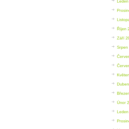
Leden
Prosin
Listop
Říjen 
Září 2
Srpen
Červe
Červe
Květe
Duben
Březe
Únor 
Leden
Prosin