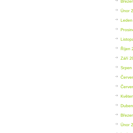
Březe
Únor 
Leden
Prosin
Listop
Říjen 
Září 2
Srpen
Červe
Červe
Květe
Duben
Březe
Únor 