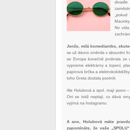
divadl
zaměstn
„pokud
Macinky
No vida
zachráně
Jenže, milá komediantko, skute
se už dávno změnila v absurdní fr
se Evropa konečně probrala ze s
vypneme elektrárny a topení, pla
papírová brčka a elektrokoloběžky,
toho Greta dostala psotník.
Ale Holubová a spol. mají jasno –
Oni se totiž neptají, co dává smy
vyjímá na Instagramu.
A ano, Holubová máte pravdu 
zapomínáte, že vaše „SPOLU“ 