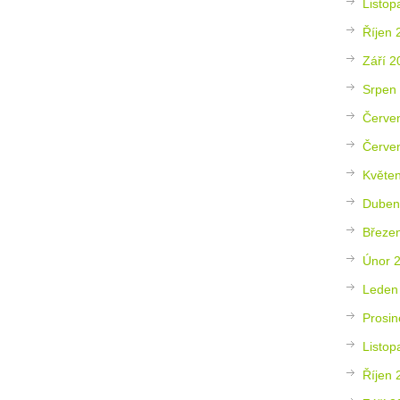
Listop
Říjen 
Září 2
Srpen
Červe
Červe
Květe
Duben
Březe
Únor 
Leden
Prosin
Listop
Říjen 