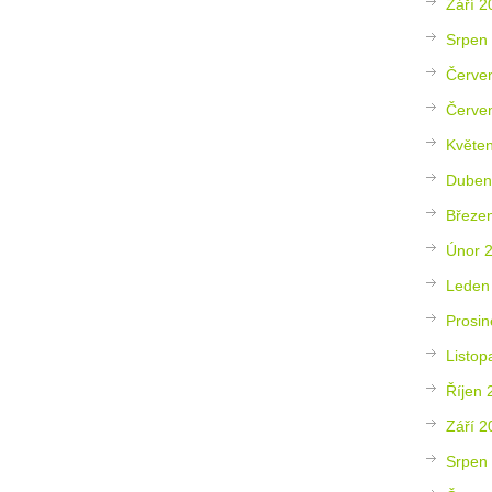
Září 2
Srpen
Červe
Červe
Květe
Duben
Březe
Únor 
Leden
Prosin
Listop
Říjen 
Září 2
Srpen