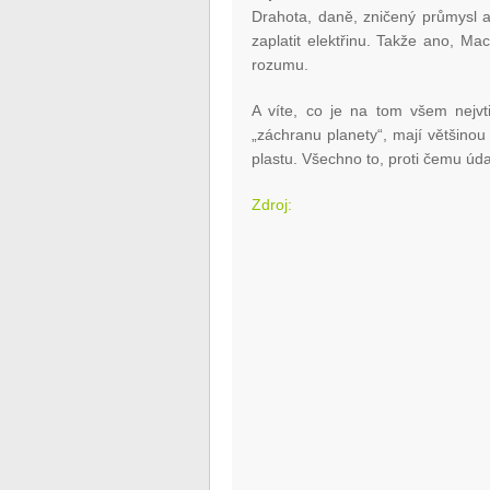
Drahota, daně, zničený průmysl a l
zaplatit elektřinu. Takže ano, Ma
rozumu.
A víte, co je na tom všem nejvt
„záchranu planety“, mají většino
plastu. Všechno to, proti čemu údaj
Zdroj: