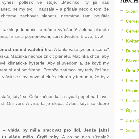
ARCH
e vynesl potlesk ve stoje. „Macinko, ty jsi náš
anec, ne my tvoji,“ napsala – a přidala něco o tom, že
Srpen
 chceme zachovat planetu, nesmíme tam pouštět
Červe
.“
. Takhle jednoduše to máme vyřešené! Zelená planeta
Červe
na, hříšníci pojmenováni, čert odveden. Bravo, Evo!
Květe
čnost není divadelní hra.
A tahle vaše „zelená scéna“
Duben
ašku. Macinka nechce zničit planetu, Macinka chce, aby
Březe
vé klimatické hysterie. Aby si uvědomila, že když my
neta si ani nevšimne. Protože zatímco my tady řešíme
Únor 
 v Asii se staví nové uhelné elektrárny tempem, že by z
Leden
Prosin
 stačí, když se Češi začnou kát a sypat popel na hlavu.
Listop
sl. Oni věří. A víra, ta je slepá. Zvlášť když se dobře
Říjen 
Září 2
– vláda by měla pracovat pro lidi. Jenže jaksi
Srpen
tu vládu mělo. Čtyři roky.
A co po nich zůstalo?