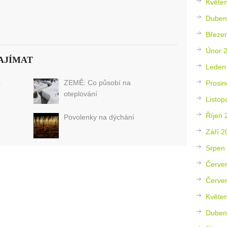
Květe
Duben
Březe
Únor 
AJÍMAT
Leden
a
ZEMĚ: Co působí na
Prosin
oteplování
Listop
Říjen 
u
Povolenky na dýchání
Září 2
Srpen
Červe
Červe
Květe
Duben