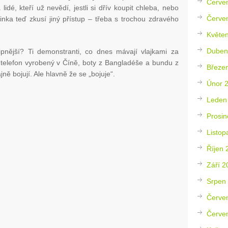
Červe
idé, kteří už nevědí, jestli si dřív koupit chleba, nebo
Červe
cinka teď zkusí jiný přístup – třeba s trochou zdravého
Květe
Duben
ipnější? Ti demonstranti, co dnes mávají vlajkami za
u telefon vyrobený v Číně, boty z Bangladéše a bundu z
Březe
ně bojují. Ale hlavně že se „bojuje“.
Únor 
Leden
Prosin
Listop
Říjen 
Září 2
Srpen
Červe
Červe