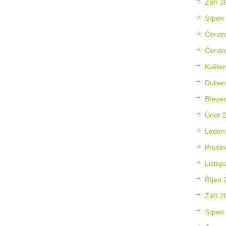
Září 2
Srpen
Červe
Červe
Květe
Duben
Březe
Únor 
Leden
Prosin
Listop
Říjen 
Září 2
Srpen