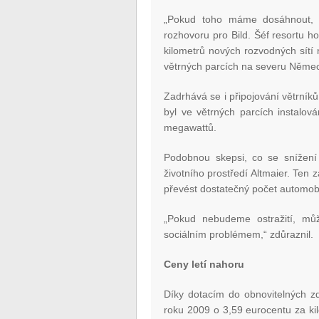
„Pokud toho máme dosáhnout, zn
rozhovoru pro Bild. Šéf resortu h
kilometrů nových rozvodných sítí 
větrných parcích na severu Něme
Zadrhává se i připojování větrníků
byl ve větrných parcích instalov
megawattů.
Podobnou skepsi, co se snížení 
životního prostředí Altmaier. Ten 
převést dostatečný počet automobi
„Pokud nebudeme ostražití, mů
sociálním problémem,“ zdůraznil.
Ceny letí nahoru
Díky dotacím do obnovitelných zd
roku 2009 o 3,59 eurocentu za kil