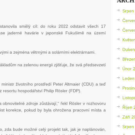
ARCH
Srpen
Červe
stanovila smělý cíl: do roku 2022 odstavit všech 17
Červe
čase jaderné havárie v japonské Fukušimě na území
Květe
Duben
vými a zejména větrnými a solárními elektrárnami.
Březe
ákladům na zelenou energii zjišťuje, že svá předsevzetí
Únor 
Leden
 ministr životního prostředí Peter Altmaier (CDU) a teď
Prosin
z resortu hospodářství Philip Rösler (FDP).
Listop
obnovitelné zdroje zůstávají,“ řekl Rösler v rozhovoru
Říjen 
ést korekce, pokud by byla ohrožena pracovní místa a
Září 2
Srpen
to, zda bude možné celý projekt tak, jak je naplánován,