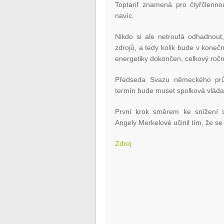
Toptarif znamená pro čtyřčlen
navíc.
Nikdo si ale netroufá odhadnout,
zdrojů, a tedy kolik bude v konečn
energetiky dokončen, celkový ročn
Předseda Svazu německého prům
termín bude muset spolková vláda 
První krok směrem ke snížení st
Angely Merkelové učinil tím, že se 
Zdroj