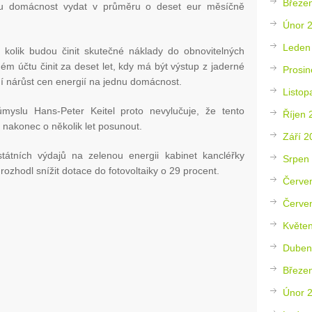
Březe
nou domácnost vydat v průměru o deset eur měsíčně
Únor 
Leden
 kolik budou činit skutečné náklady do obnovitelných
ém účtu činit za deset let, kdy má být výstup z jaderné
Prosin
í nárůst cen energií na jednu domácnost.
Listop
yslu Hans-Peter Keitel proto nevylučuje, že tento
Říjen 
nakonec o několik let posunout.
Září 2
átních výdajů na zelenou energii kabinet kancléřky
Srpen
rozhodl snížit dotace do fotovoltaiky o 29 procent.
Červe
Červe
Květe
Duben
Březe
Únor 