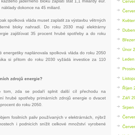
 každého jaderného bloku zaplatí stát 1,1 miliardy eur.
Červe
náklady dokonce na 45 miliard.
Červe
ak spolková vláda muset zaplatit za výstavbu větrných
Květe
aderné bloky nahradí. Do roku 2030 mají elektrárny
Duben
nergie zajišťovat 35 procent hrubé spotřeby a do roku
Březe
Únor 
é energetiky naplánovala spolková vláda do roku 2050
Leden
taika si přitom do roku 2030 vyžádá investice za 110
Prosin
Listop
rních zdrojů energie?
Říjen 
o tom, zda se podaří splnit další cíl přechodu na
Září 2
žení hrubé spotřeby primárních zdrojů energie o dvacet
 procent do roku 2050.
Srpen
Červe
em fosilních paliv používaných v elektrárnách, nýbrž
stech i podnicích snížit celkové množství vyrobené
Červe