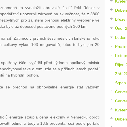
Květe
amená to vynaložit obrovské úsilí,“ řekl Rösler v
Duben
ospodářství upozornil zároveň na skutečnost, že z 3800
Březe
nezbytných pro zajištění přenosu elektřiny vyrobené ve
cka bylo až doposud postaveno pouhých 300 km.
Únor 
Leden
 na síť. Zatímco v prvních šesti měsících loňského roku
án celkový výkon 103 megawattů, letos to bylo jen 20
Prosin
Listop
spotřeby týče, vyjádřil před týdnem spolkový ministr
Říjen 
zapochyboval také o tom, zda se v příštích letech podaří
Září 2
lů na hybridní pohon.
Srpen
že se přechod na obnovitelné energie stát vážným
Červe
Červe
Květe
rojů energie stoupla cena elektřiny v Německu oproti
Duben
owatthodinu, a tedy o 13,5 procenta, což podle portálu