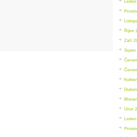
Leden
Prosin
Listop
Říjen 
Září 2
Srpen
Červe
Červe
Květe
Duben
Březe
Únor 
Leden
Prosin