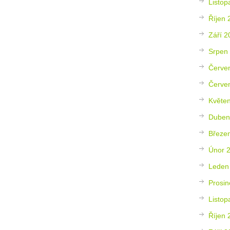
Listop
Říjen 
Září 2
Srpen
Červe
Červe
Květe
Duben
Březe
Únor 
Leden
Prosin
Listop
Říjen 