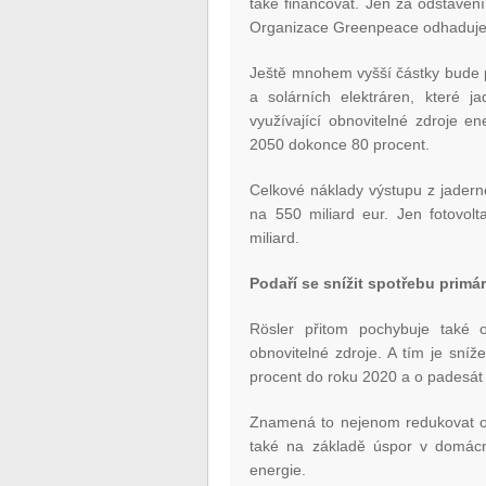
také financovat. Jen za odstavení
Organizace Greenpeace odhaduje 
Ještě mnohem vyšší částky bude p
a solárních elektráren, které j
využívající obnovitelné zdroje e
2050 dokonce 80 procent.
Celkové náklady výstupu z jadern
na 550 miliard eur. Jen fotovol
miliard.
Podaří se snížit spotřebu primá
Rösler přitom pochybuje také 
obnovitelné zdroje. A tím je sní
procent do roku 2020 a o padesát
Znamená to nejenom redukovat obj
také na základě úspor v domácno
energie.