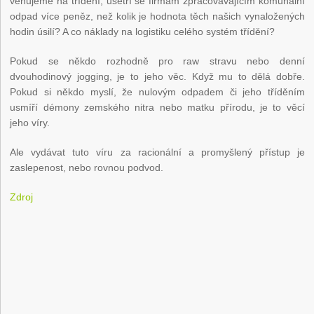
věnujeme na třídění, ušetří se firmám zpracovávajícím komunální
odpad více peněz, než kolik je hodnota těch našich vynaložených
hodin úsilí? A co náklady na logistiku celého systém třídění?
Pokud se někdo rozhodně pro raw stravu nebo denní
dvouhodinový jogging, je to jeho věc. Když mu to dělá dobře.
Pokud si někdo myslí, že nulovým odpadem či jeho tříděním
usmíří démony zemského nitra nebo matku přírodu, je to věcí
jeho víry.
Ale vydávat tuto víru za racionální a promyšlený přístup je
zaslepenost, nebo rovnou podvod.
Zdroj