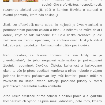
společného s efektivitou, hospodárností,
rozumnou alokací zdrojů, péčí o komfort člověka a starostí o
životní podmínky, které nás obklopují.
Jistě, lze přesvědčit sama sebe, že nejlepší je život v askezi, s
permanentním pocitem chladu a hladu, a někomu to může dělat i
dobře, když se tak rozhodne žít. Celá lidská civilizace je ale
založena na trendu opačném, na zdokonalování lidských aktivit
tak, aby jejich produktem byl maximální užitek pro člověka.
Není pravdou, že takové chování má své limity, že je
„neudržitelné“, že jeho negativní externalitou je poškozování
životních podmínek člověka. Čistota, kulturnost a kultivované
okolí, to vše je přece součástí komfortu a nikdo nebude v zájmu
jednoho komfortu poškozovat jiný svůj komfort, pouze může v
závislosti na stupni svého rozvoje posouvat priority v rámci
jednotlivých parametrů svého komfortu.
Zrod lidské civilizace přímo souvisí s dělbou práce a s využitím
komparativních výhod nejprve mezi jednotlivci, poté rody, kmeny