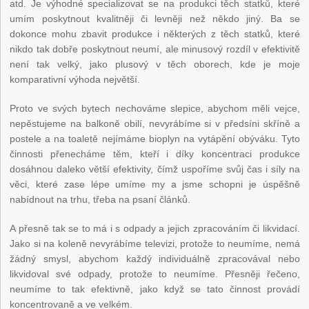
atd. Je výhodné specializovat se na produkci těch statků, které
umím poskytnout kvalitněji či levněji než někdo jiný. Ba se
dokonce mohu zbavit produkce i některých z těch statků, které
nikdo tak dobře poskytnout neumí, ale minusový rozdíl v efektivitě
není tak velký, jako plusový v těch oborech, kde je moje
komparativní výhoda největší.
Proto ve svých bytech nechováme slepice, abychom měli vejce,
nepěstujeme na balkoně obilí, nevyrábíme si v předsíni skříně a
postele a na toaletě nejímáme bioplyn na vytápění obýváku. Tyto
činnosti přenecháme těm, kteří i díky koncentraci produkce
dosáhnou daleko větší efektivity, čímž uspoříme svůj čas i síly na
věci, které zase lépe umíme my a jsme schopni je úspěšně
nabídnout na trhu, třeba na psaní článků.
A přesně tak se to má i s odpady a jejich zpracováním či likvidací.
Jako si na koleně nevyrábíme televizi, protože to neumíme, nemá
žádný smysl, abychom každý individuálně zpracovával nebo
likvidoval své odpady, protože to neumíme. Přesněji řečeno,
neumíme to tak efektivně, jako když se tato činnost provádí
koncentrovaně a ve velkém.