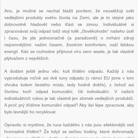
Ano, je možné se nechat blažit pocitem, že nezatěžuji svět
vedlejšími produkty svého života na Zemi, ale je to stejné jako
dobrovolně hladovět nebo třást se zimou. Individuálně si
zpracovávat svůj odpad totiž stojí tolik „člověkohodin“ našeho úsilí
i času, že jde jednoznačně (a paradoxně) o mrhání zdroji
nejcennějšími: naším časem, životním komfortem, naší lidskou
energií. Kdo se rozhodne přijmout víru zero waste, je tak vlastně
plýtvačem z největších.
A dodám ještě jednu věc: kult třídění odpadu. Každý z nás
vyprodukuje ročně asi dvě tuny odpadu (v rámci EU jsme v tom
zhruba kolem šestého místa, tedy hodně dobře), z čehož asi
čtvrtinu tvoří odpad komunální, čili individuální. V našich
individuálních rukou je tak vlastně jen zlomek vedlejších produktů.
A proč prý třídíme komunální odpad? Aby šel lépe zpracovat, aby
bylo levnější ho recyklovat.
Opravdu si myslíme, že ruce každého z nás jsou efektivnější než
hromadné třídění? Že když se sečtou hodiny, které dohromady