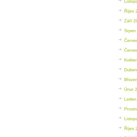
Listop
Říjen 
Září 2
Srpen
Červe
Červe
Květe
Duben
Březe
Únor 
Leden
Prosin
Listop
Říjen 