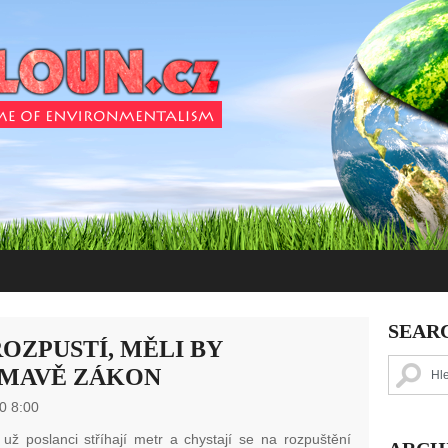
SEAR
ROZPUSTÍ, MĚLI BY
UMAVĚ ZÁKON
0 8:00
 už poslanci stříhají metr a chystají se na rozpuštění