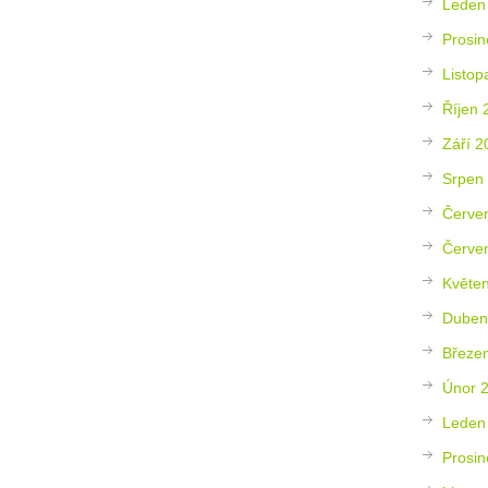
Leden
Prosin
Listop
Říjen 
Září 2
Srpen
Červe
Červe
Květe
Duben
Březe
Únor 
Leden
Prosin