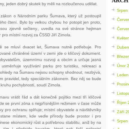
ARCH
y, jeden dobrý skutek by měli na rozloučenou udělat.
Srpen
t zákon o Národním parku Šumava, který už postoupil
Červe
ého čtení. Bylo by velkou chybou ho potopit jen proto,
sou zjevně sečteny., uvedla na své stránce hejtman
Červe
r pro místní rozvoj za ČSSD Jiří Zimola.
Květe
ě se mluví dvacet let, Šumava nutně potřebuje. Pro
Duben
tované chráněné území v zemi jde o klíčový dokument.
Březe
obyvatelům, územnímu rozvoji a obcím a určuje jasná
Únor 
 usměrňuje využívání parku pro turistiku, rekreaci a
 pohledy na Šumavu nejsou schopny shodnout, nezbývá,
Leden
m pravidel, tedy speciálním zákonem. Bez něj se bude
Prosin
kruhu pochybností, soudí Zimola.
Listop
mavu vrátit řád a dát konečně pojítko mezi tři klíčové
Říjen 
 kde se první zóna s nejpřísnějším režimem v čase může
nky pro ochranu splňuje; místní obyvatele a návštěvníky
Září 2
stane místem, kde vedle přírody bude prostor i pro
Srpen
inese ekonomický růst a potřebnou stabilitu, aniž by na
e tím i předejde kauzám, které pak řeší policejní