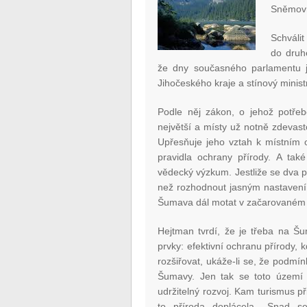
Sněmovn
Schváli
do druh
že dny současného parlamentu j
Jihočeského kraje a stínový minist
Podle něj zákon, o jehož potřeb
největší a místy už notně zdevas
Upřesňuje jeho vztah k místním 
pravidla ochrany přírody. A také
vědecký výzkum. Jestliže se dva
než rozhodnout jasným nastavení
Šumava dál motat v začarovaném 
Hejtman tvrdí, že je třeba na Šu
prvky: efektivní ochranu přírody,
rozšiřovat, ukáže-li se, že podmí
Šumavy. Jen tak se toto území 
udržitelný rozvoj. Kam turismus př
to příroda doplácela. „Snad s