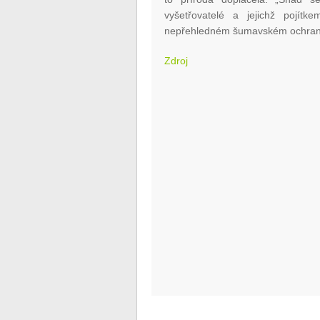
vyšetřovatelé a jejichž pojít
nepřehledném šumavském ochranop
Zdroj