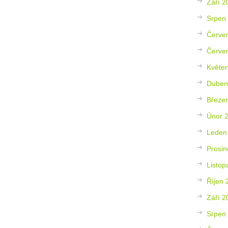
Září 2
Srpen
Červe
Červe
Květe
Duben
Březe
Únor 
Leden
Prosin
Listop
Říjen 
Září 2
Srpen