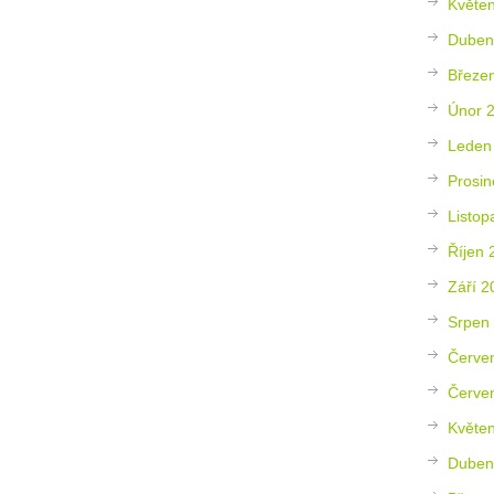
Květe
Duben
Březe
Únor 
Leden
Prosin
Listop
Říjen 
Září 2
Srpen
Červe
Červe
Květe
Duben