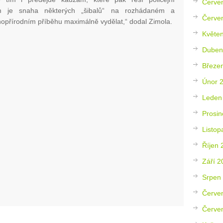
Červe
kem je snaha některých „šibalů“ na rozhádaném a
Červe
řírodním příběhu maximálně vydělat,“ dodal Zimola.
Květe
Duben
Březe
Únor 
Leden
Prosin
Listop
Říjen 
Září 2
Srpen
Červe
Červe