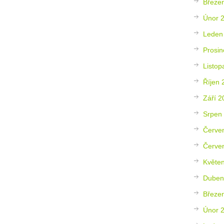
Březe
Únor 
Leden
Prosin
Listop
Říjen 
Září 2
Srpen
Červe
Červe
Květe
Duben
Březe
Únor 