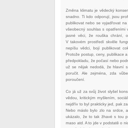
Změna klimatu je vědecký konsen
snadno. Ti kdo odporují, jsou pr
publikovat nebo se vyjadřovat na 
všeobecný souhlas s opatřeními v
jasné věci, že rouška chrání, o
V takovém prostředí skvěle fung
nepíšu vědci, bojí publikovat c
Protože postup, ceny, publikace a
předpokladu, že počasí nebo podn
už se nějak nedodá, že hlavní s
poručit. Ale zejména, zda vůb
poroučení.
Co já už za svůj život slyšel ko
vědou, kritickým myšlením, sociá
nejdřív to byl prakticky jed, pak za
Nebo máslo bylo zlo na srdce, a 
ukázalo, že to tak žhavé s tou 
maso atd. A to jde v podstatě o ni