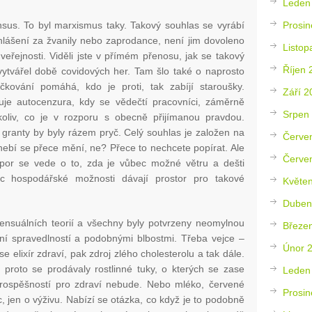
Leden
Prosin
sus. To byl marxismus taky. Takový souhlas se vyrábí
ohlášení za žvanily nebo zaprodance, není jim dovoleno
Listop
veřejnosti. Viděli jste v přímém přenosu, jak se takový
Říjen 
ytvářel době covidových her. Tam šlo také o naprosto
čkování pomáhá, kdo je proti, tak zabíjí staroušky.
Září 2
uje autocenzura, kdy se vědečtí pracovníci, záměrně
Srpen
okoliv, co je v rozporu s obecně přijímanou pravdou.
 granty by byly rázem pryč. Celý souhlas je založen na
Červe
ebí se přece mění, ne? Přece to nechcete popírat. Ale
Červe
por se vede o to, zda je vůbec možné větru a dešti
ec hospodářské možnosti dávají prostor pro takové
Květe
Duben
nsensuálních teorií a všechny byly potvrzeny neomylnou
Březe
lní spravedlností a podobnými blbostmi. Třeba vejce –
Únor 
se elixír zdraví, pak zdroj zlého cholesterolu a tak dále.
proto se prodávaly rostlinné tuky, o kterých se zase
Leden
prospěšností pro zdraví nebude. Nebo mléko, červené
Prosin
c, jen o výživu. Nabízí se otázka, co když je to podobně