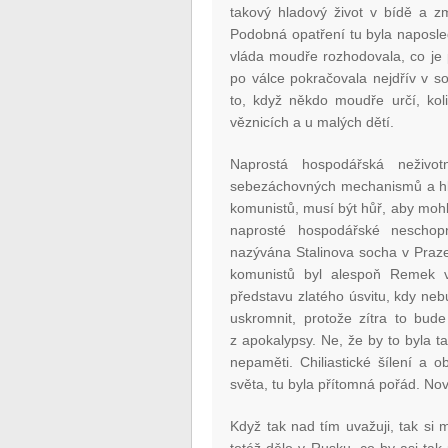
takový hladový život v bídě a zm
Podobná opatření tu byla naposle
vláda moudře rozhodovala, co je
po válce pokračovala nejdřív v 
to, když někdo moudře určí, kol
věznicích a u malých dětí.
Naprostá hospodářská neživot
sebezáchovných mechanismů a hla
komunistů, musí být hůř, aby mohl
naprosté hospodářské neschopn
nazývána Stalinova socha v Praz
komunistů byl alespoň Remek ve
představu zlatého úsvitu, kdy ne
uskromnit, protože zítra to bude 
z apokalypsy. Ne, že by to byla 
nepaměti. Chiliastické šílení a 
světa, tu byla přítomná pořád. Novin
Když tak nad tím uvažuji, tak si