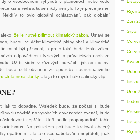
Listop
ndy o všeobecném vyhynutí v plamenech nebo vodě
řece čistá věda a ta se nikdy nemýlí. To je přece jasné.
Říjen 
Nejdřív to bylo globální ochlazování, pak globální
Září 2
.
Srpen
daleko,
že je nutné přijmout klimatický zákon
. Ustaví se
Červe
ada, budou se dělat klimatické plány obcí a klimatické
ý lid musí být přísnost, a proto také bude tento zákon
Červe
e návrh odpovědnosti fyzických a právnických osob za
Květe
matu. Už to vidím v růžových barvách, jak se dostaví
de bude čelit obvinění ze spotřeby nadnormativního
Duben
že čtete moje články
, ale já to myslel jako satirický vtip.
Březe
DNE?
Únor 
Leden
t, jak to dopadne. Výsledek bude, že počasí si bude
Prosin
průmyslu závislá na výrobcích dovezených zvenčí, bude
ásledování nepřátel, kteří podle propagandistů tohle
Listop
ý socialismus. Na politickém poli bude kralovat obecný
Říjen 
ky opatřením, ale tato jsou sabotována nepřáteli, jinak