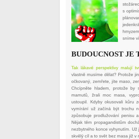
stožáre
s optim
plánova
jedenkr
hmyzem
sníme v
BUDOUCNOST JE 
Tak lákavé perspektivy malují tv
vlastně musíme dělat? Protože ji
očkovaný, zemřete, jíte maso, ze
Chcípněte hladem, protože by se
mamutů, žrali moc masa, vypro
ustoupil. Kdyby okusovali kůru 
vymírání už začíná být trochu 
způsobuje prodlužování penisu a
Nějak těm propagandistům docház
nezbytného konce vyhynutím. Už j
skvělý cíl a to svět bez masa již 