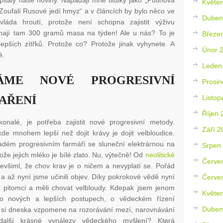
 psaly naše noviny. Napadají mne titulky jako „Putinova
Květe
Zoufalí Rusové jedí hmyz“ a v článcích by bylo něco ve
Duben
láda hroutí, protože není schopna zajistit výživu
mají tam 300 gramů masa na týden! Ale u nás? To je
Březe
pších zítřků. Protože co? Protože jinak vyhynete. A
Únor 
é.
Leden
ME NOVÉ PROGRESIVNÍ
Prosin
Listop
AŘENÍ
Říjen 
nalé, je potřeba zajistit nové progresivní metody.
Září 2
e mnohem lepší než dojit krávy je dojit velbloudice.
adém progresivním farmáři se sluneční elektrárnou na
Srpen
ože jejich mléko je bílé zlato. Nu, výtečně! Od
neolitické
Červe
evšiml, že chov krav je o ničem a nevyplatí se. Pořád
 a až nyní jsme učinili objev. Díky pokrokové vědě nyní
Červe
tí pitomci a měli chovat velbloudy. Kdepak jsem jenom
Květe
o nových a lepších postupech, o vědeckém řízení
Duben
k si dneska vzpomene na rozorávání mezí, narovnávání
 další krásné vynálezy vědeckého myšlení? Která