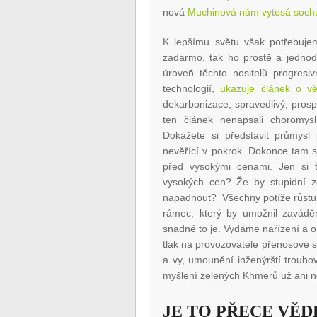
nová
Muchinová nám vytesá sochu
K lepšímu světu však potřebujem
zadarmo, tak ho prostě a jednod
úroveň těchto nositelů progresiv
technologií,
ukazuje článek o vě
dekarbonizace, spravedlivý, prospě
ten článek nenapsali choromysl
Dokážete si představit průmysl
nevěřící v pokrok. Dokonce tam s
před vysokými cenami. Jen si ta
vysokých cen? Že by stupidní z
napadnout? Všechny potíže růstu 
rámec, který by umožnil zaváděn
snadné to je. Vydáme nařízení a on
tlak na provozovatele přenosové so
a vy, umounění inženýrští troubo
myšlení zelených Khmerů už ani n
JE TO PŘECE VĚ