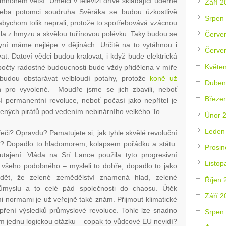
ohem větší. Umělci v televizi dříve skládající úderné
Září 2
řeba potomci soudruha Svěráka se budou úzkostlivě
Srpen
abychom tolik neprali, protože to spotřebovává vzácnou
dla z hmyzu a skvělou tuřínovou polévku. Taky budou se
Červe
yní máme nejlépe v dějinách. Určitě na to vytáhnou i
Červe
vat. Datoví vědci budou kralovat, i když bude elektrická
Květe
výpočty radostné budoucnosti bude vždy přidělena v míře
udou obstarávat velbloudí potahy, protože
koně už
Duben
pro vyvolené. Moudře jsme se jich zbavili, neboť
Březe
í permanentní revoluce, neboť počasí jako nepřítel je
zelených pirátů pod vedením nebinárního velkého To.
Únor 
Leden
eči? Opravdu? Pamatujete si, jak tyhle skvělé revoluční
? Dopadlo to hladomorem, kolapsem pořádku a státu.
Prosin
ajení. Vláda na Srí Lance použila tyto progresivní
Listop
u všeho podobného – mysleli to dobře, dopadlo to jako
dět, že zelené zemědělství znamená hlad, zelené
Říjen 
růmyslu a to celé pád společnosti do chaosu. Útěk
Září 2
i normami je už veřejně také znám. Přijmout klimatické
pření výsledků průmyslové revoluce. Tohle lze snadno
Srpen
žím jednu logickou otázku – copak to vůdcové EU nevidí?