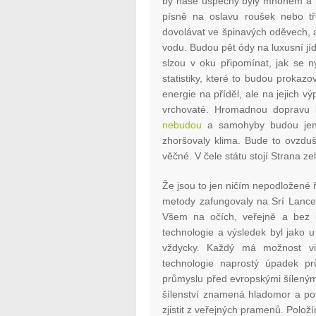
by naše úspěchy byly mnohem a mn
písně na oslavu roušek nebo t
dovolávat ve špinavých oděvech, 
vodu. Budou pět ódy na luxusní jí
slzou v oku připomínat, jak se n
statistiky, které to budou prokazo
energie na příděl, ale na jejich 
vrchovaté. Hromadnou dopravu b
nebudou
a samohyby budou jen 
zhoršovaly klima. Bude to ovzduš
věčné. V čele státu stojí Strana 
Že jsou to jen ničím nepodložené ř
metody zafungovaly na Srí Lance
Všem na očích, veřejně a bez ut
technologie a výsledek byl jako 
vždycky. Každý má možnost vi
technologie naprostý úpadek p
průmyslu před evropskými šíleným
šílenství znamená hladomor a po
zjistit z veřejných pramenů. Polo