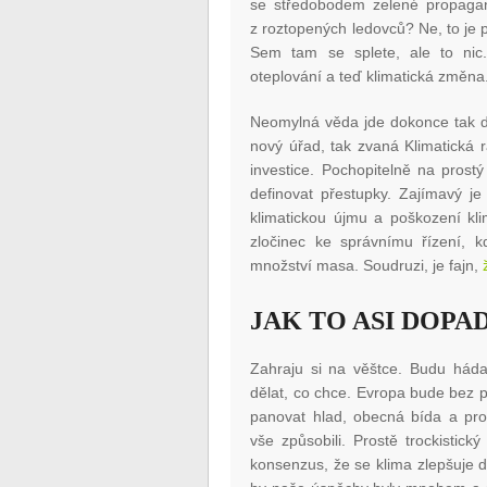
se středobodem zelené propaga
z roztopených ledovců? Ne, to je p
Sem tam se splete, ale to nic. 
oteplování a teď klimatická změna
Neomylná věda jde dokonce tak 
nový úřad, tak zvaná Klimatická r
investice. Pochopitelně na prost
definovat přestupky. Zajímavý j
klimatickou újmu a poškození kli
zločinec ke správnímu řízení, k
množství masa. Soudruzi, je fajn,
JAK TO ASI DOPA
Zahraju si na věštce. Budu háda
dělat, co chce. Evropa bude bez 
panovat hlad, obecná bída a pron
vše způsobili. Prostě trockistick
konsenzus, že se klima zlepšuje dí