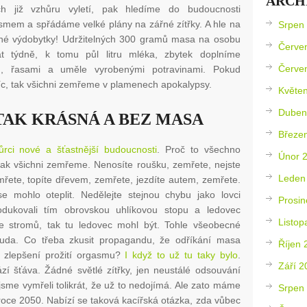
ARCH
ch již vzhůru vyletí, pak hledíme do budoucnosti
ismem a spřádáme velké plány na zářné zítřky. A hle na
Srpen
né výdobytky! Udržitelných 300 gramů masa na osobu
Červe
át týdně, k tomu půl litru mléka, zbytek doplníme
Červe
, řasami a uměle vyrobenými potravinami. Pokud
íc, tak všichni zemřeme v plamenech apokalypsy.
Květe
Duben
TAK KRÁSNÁ A BEZ MASA
Březe
ůrci nové a šťastnější budoucnosti
. Proč to všechno
Únor 
nak všichni zemřeme. Nenosíte roušku, zemřete, nejste
Leden
mřete, topíte dřevem, zemřete, jezdíte autem, zemřete.
 mohlo oteplit. Nedělejte stejnou chybu jako lovci
Prosin
dukovali tím obrovskou uhlíkovou stopu a ledovec
Listop
ze stromů, tak tu ledovec mohl být. Tohle všeobecné
nuda. Co třeba zkusit propagandu, že odříkání masa
Říjen 
 zlepšení prožití orgasmu?
I když to už tu taky bylo
.
Září 2
í šťáva. Žádné světlé zítřky, jen neustálé odsouvání
sme vymřeli tolikrát, že už to nedojímá. Ale zato máme
Srpen
v roce 2050. Nabízí se taková kacířská otázka, zda vůbec