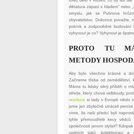
totéž dělo v Rusku, co by asi tak
diktatura zápasí s hladem“ nebo „
smyslu, jak se Putinova hrůzov
obyvatelstvu. Dokonce považte, 
pokrok a zodpovědné budování le
vyhynout je co? Vyhynout je špatn
PROTO TU MÁ
METODY HOSPOD
Aby bylo všechno krásné a doko
Začneme třeba od zemědělství, kd
Máme tu lidsky silný příběh o ml
střeše, který chová velbloudy, prot
revoluce
si tady v Evropě nikdo n
jsme jen zbytečně utráceli peníze
víme, že naši předci byli napros
tyhle přemoudřelé kecy vědců 
společnosti jenom slyšel? Kdopa
vodních toků, kolektivizaci a