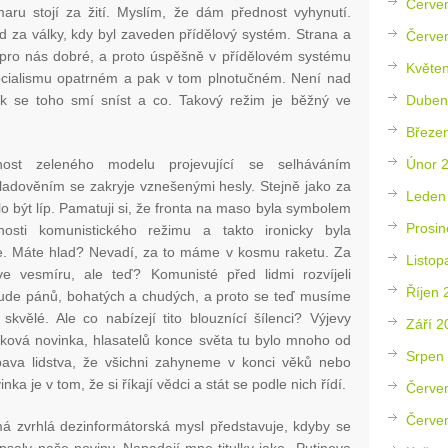
Červe
aru stojí za žití. Myslím, že dám přednost vyhynutí.
d za války, kdy byl zaveden přídělový systém. Strana a
Červe
 pro nás dobré, a proto úspěšně v přídělovém systému
Květe
socialismu opatrném a pak v tom plnotučném. Není nad
Duben
ik se toho smí sníst a co. Takový režim je běžný ve
Březe
Únor 
nost zeleného modelu projevující se selháváním
dověním se zakryje vznešenými hesly. Stejně jako za
Leden
o být líp. Pamatuji si, že fronta na maso byla symbolem
Prosin
osti komunistického režimu a takto ironicky byla
e. Máte hlad? Nevadí, za to máme v kosmu raketu. Za
Listop
 vesmíru, ale teď? Komunisté před lidmi rozvíjeli
Říjen 
bude pánů, bohatých a chudých, a proto se teď musíme
skvělé. Ale co nabízejí tito blouznící šílenci? Výjevy
Září 2
taková novinka, hlasatelů konce světa tu bylo mnoho od
Srpen
obava lidstva, že všichni zahyneme v konci věků nebo
ka je v tom, že si říkají vědci a stát se podle nich řídí.
Červe
Červe
 má zvrhlá dezinformátorská mysl představuje, kdyby se