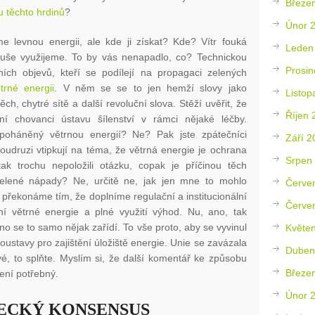
Březe
 těchto hrdinů
?
Únor 
e levnou energii, ale kde ji získat? Kde? Vítr fouká
Leden
uše využijeme. To by vás nenapadlo, co? Technickou
Prosin
ních objevů, kteří se podílejí na propagaci zelených
trné energii
. V něm se se to jen hemží slovy jako
Listop
ch, chytré sítě a další revoluční slova. Stěží uvěřit, že
Říjen 
ní chovanci ústavu šílenství v rámci nějaké léčby.
 poháněný větrnou energií? Ne? Pak jste zpátečníci
Září 2
oudruzi vtipkují na téma, že větrná energie je ochrana
Srpen
k trochu nepoložili otázku, copak je příčinou těch
elené nápady? Ne, určitě ne, jak jen mne to mohlo
Červe
překonáme tím, že doplníme regulační a institucionální
Červe
í větrné energie a plné využití výhod. Nu, ano, tak
o se to samo nějak zařídí. To vše proto, aby se vyvinul
Květe
ustavy pro zajištění úložiště energie. Unie se zavázala
Duben
vé, to splňte. Myslím si, že další komentář ke způsobu
Březe
ení potřebný.
Únor 
DECKÝ KONSENSUS