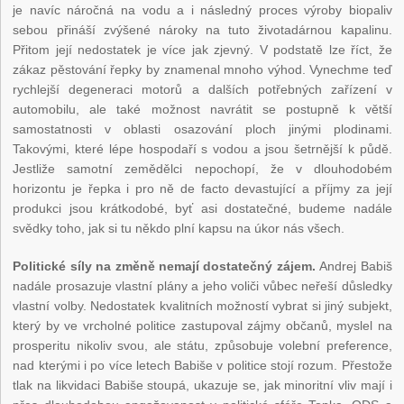
je navíc náročná na vodu a i následný proces výroby biopaliv
sebou přináší zvýšené nároky na tuto životadárnou kapalinu.
Přitom její nedostatek je více jak zjevný. V podstatě lze říct, že
zákaz pěstování řepky by znamenal mnoho výhod. Vynechme teď
rychlejší degeneraci motorů a dalších potřebných zařízení v
automobilu, ale také možnost navrátit se postupně k větší
samostatnosti v oblasti osazování ploch jinými plodinami.
Takovými, které lépe hospodaří s vodou a jsou šetrnější k půdě.
Jestliže samotní zemědělci nepochopí, že v dlouhodobém
horizontu je řepka i pro ně de facto devastující a příjmy za její
produkci jsou krátkodobé, byť asi dostatečné, budeme nadále
svědky toho, jak si tu někdo plní kapsu na úkor nás všech.
Politické síly na změně nemají dostatečný zájem.
Andrej Babiš
nadále prosazuje vlastní plány a jeho voliči vůbec neřeší důsledky
vlastní volby. Nedostatek kvalitních možností vybrat si jiný subjekt,
který by ve vrcholné politice zastupoval zájmy občanů, myslel na
prosperitu nikoliv svou, ale státu, způsobuje volební preference,
nad kterými i po více letech Babiše v politice stojí rozum. Přestože
tlak na likvidaci Babiše stoupá, ukazuje se, jak minoritní vliv mají i