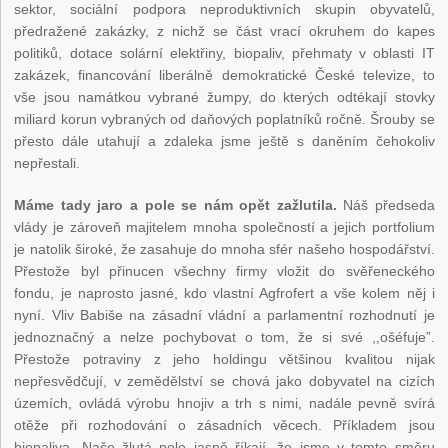
sektor, sociální podpora neproduktivních skupin obyvatelů,
předražené zakázky, z nichž se část vrací okruhem do kapes
politiků, dotace solární elektřiny, biopaliv, přehmaty v oblasti IT
zakázek, financování liberálně demokratické České televize, to
vše jsou namátkou vybrané žumpy, do kterých odtékají stovky
miliard korun vybraných od daňových poplatníků ročně. Šrouby se
přesto dále utahují a zdaleka jsme ještě s daněním čehokoliv
nepřestali.
Máme tady jaro a pole se nám opět zažlutila.
Náš předseda
vlády je zároveň majitelem mnoha společností a jejich portfolium
je natolik široké, že zasahuje do mnoha sfér našeho hospodářství.
Přestože byl přinucen všechny firmy vložit do svěřeneckého
fondu, je naprosto jasné, kdo vlastní Agfrofert a vše kolem něj i
nyní. Vliv Babiše na zásadní vládní a parlamentní rozhodnutí je
jednoznačný a nelze pochybovat o tom, že si své ,,ošéfuje”.
Přestože potraviny z jeho holdingu většinou kvalitou nijak
nepřesvědčují, v zemědělství se chová jako dobyvatel na cizích
územích, ovládá výrobu hnojiv a trh s nimi, nadále pevně svírá
otěže při rozhodování o zásadních věcech. Příkladem jsou
biopaliva. Naše žlutá pole jasně říkají, že jsme v tomto směru