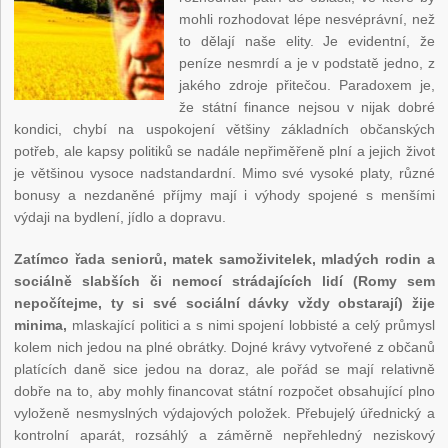
mohli rozhodovat lépe nesvéprávní, než
to dělají naše elity. Je evidentní, že
peníze nesmrdí a je v podstatě jedno, z
jakého zdroje přitečou. Paradoxem je,
že státní finance nejsou v nijak dobré
kondici, chybí na uspokojení většiny základních občanských
potřeb, ale kapsy politiků se nadále nepřiměřeně plní a jejich život
je většinou vysoce nadstandardní. Mimo své vysoké platy, různé
bonusy a nezdaněné příjmy mají i výhody spojené s menšími
výdaji na bydlení, jídlo a dopravu.
Zatímco řada seniorů, matek samoživitelek, mladých rodin a
sociálně slabších či nemocí strádajících lidí (Romy sem
nepočítejme, ty si své sociální dávky vždy obstarají) žije
minima,
mlaskající politici a s nimi spojení lobbisté a celý průmysl
kolem nich jedou na plné obrátky. Dojné krávy vytvořené z občanů
platících daně sice jedou na doraz, ale pořád se mají relativně
dobře na to, aby mohly financovat státní rozpočet obsahující plno
vyloženě nesmyslných výdajových položek. Přebujelý úřednický a
kontrolní aparát, rozsáhlý a záměrně nepřehledný neziskový