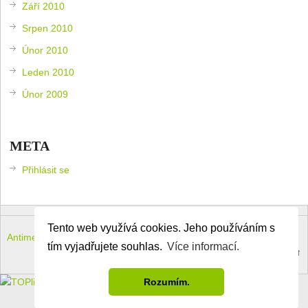
Září 2010
Srpen 2010
Únor 2010
Leden 2010
Únor 2009
META
Přihlásit se
Tento web využívá cookies. Jeho používáním s
Antimeloun – komouši dneška
Copyright © 2026.
tím vyjadřujete souhlas.
Více informací.
Theme by
MyThemeShop
.
Back to Top ↑
Rozumím.