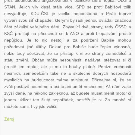
přes dlouhodobou angažovanost v politické sféře Topka, ODS a
STAN. Jejich vliv klesá stále více. SPD se proti Babišovi tolik
nevyjadřuje, KDU-ČSL je vcelku nepodstatná a Piráti teprve
vytváří svou síť chapadel, kterými by rádi jednou ovládali značnou
část zákulisí veřejného dění. Zbývající dvě strany, tedy ČSSD a
KSČ profitují na přicucnutí se k ANO a proti biopalivům prostě
nepůjdou. Je to nic nestojí a za podržení Babiše mohou
požadovat jiné úlitby. Dokud pro Babiše bude řepka výnosná,
nelze tedy očekávat, že se přístup k ní ze strany zemědělců a
státu změní. Občan může nesouhlasit, nadávat, stěžovat si či
prostě jen reptat, ale je mu to houby platné. Peníze vrchnosti
nesmrdí, zemědělcům také ne a skutečně dobrých hospodářů
myslících na budoucnost máme minimum. Přiznejme si, že se
zvůli postavit neumíme a asi to ani umět nechceme. Až nám zase
zvýší daně, na někoho zakleknou, až budete muset měnit motor či
jenom uklízet ten žlutý nepořádek, nestěžujte si. Za mnohé si
můžete sami. I vy jste voliči.
Zdroj