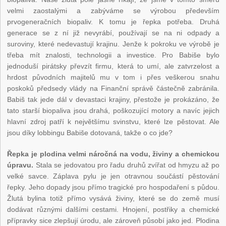
velmi zaostalými a zabýváme se výrobou především
prvogeneračních biopaliv. K tomu je řepka potřeba. Druhá
generace se z ní již nevyrábí, používají se na ni odpady a
suroviny, které nedevastují krajinu. Jenže k pokroku ve výrobě je
třeba mít znalosti, technologii a investice. Pro Babiše bylo
jednoduší pirátsky převzít firmu, která to umí, ale zatvrzelost a
hrdost původních majitelů mu v tom i přes veškerou snahu
poskoků předsedy vlády na Finanční správě částečně zabránila.
Babiš tak jede dál v devastaci krajiny, přestože je prokázáno, že
tato starší biopaliva jsou drahá, poškozující motory a navíc jejich
hlavní zdroj patří k největšímu svinstvu, které lze pěstovat. Ale
jsou díky lobbingu Babiše dotovaná, takže o co jde?
Řepka je plodina velmi náročná na vodu, živiny a chemickou
úpravu.
Stala se jedovatou pro řadu druhů zvířat od hmyzu až po
velké savce. Záplava pylu je jen otravnou součástí pěstování
řepky. Jeho dopady jsou přímo tragické pro hospodaření s půdou.
Žlutá bylina totiž přímo vysává živiny, které se do země musí
dodávat různými dalšími cestami. Hnojení, postřiky a chemické
přípravky sice zlepšují úrodu, ale zároveň působí jako jed. Plodina