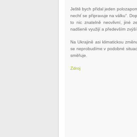
Ještě bych přidal jeden polozapome
nechť se připravuje na válku“. Dop
to nic znatelně neovlivní, jiné
nadšeně využijí a především zvýší 
Na Ukrajině asi klimatickou změn
se neprobudíme v podobné situaci,
směřuje.
Zdroj