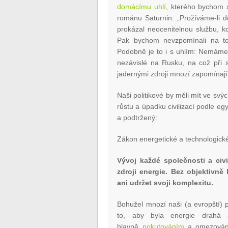
domácímu uhlí
, kterého bychom si
románu Saturnin: „Prožíváme-li d
prokázal neocenitelnou službu, 
Pak bychom nevzpomínali na to,
Podobně je to i s uhlím: Nemáme 
nezávislé na Rusku, na což při s
jadernými zdroji mnozí zapomínají
Naši politikové by měli mít ve sv
růstu a úpadku civilizací podle eg
a podtržený:
Zákon energetické a technologick
Vývoj každé společnosti a civ
zdroji energie. Bez objektivně
ani udržet svoji komplexitu.
Bohužel mnozí naši (a evropští) 
to, aby byla energie drahá 
hlavně
pokutováním
a omezování