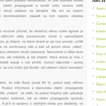
ARCH
ha lidem připadá neuvěřitelné, že tolik obyvatel Ruska
lo vládní propagandě a nevidí nebo nechce vidět
Srpen
ný obraz událostí na Ukrajině. Ale ani na našem
ě demokratickém západě na tom nejsme zdaleka
Červe
Červe
 si musíme přiznat, že skutečný obraz ruské agrese je
Květe
válčícími státy prezentován různě a samozřejmě
Duben
ktu, je zřejmé, na které straně je asi více pravdy; určitě
Březe
ila na svrchovaný stát a kde už jenom slova „válka“,
zbou citelných trestů zakázaná. Nemusíme si dělat iluze
Únor 
cie, ale málokdy je tak zřejmé, která strana je více v
Leden
odstatě bojuje o své přežití, čemuž odpovídá i postoj
ti, na což může být člověk i při vědomí všech nemalých
Prosin
Listop
jištění, že tolik Rusů (snad 80 %, pokud tedy věříme
Říjen 
Rusku) informace a stanoviska vládní propagandy
Září 2
ělé „zrádce“. Je vidět, že pokud dotyčný stát vybuduje
rmační mašinérii, tak se vládní propaganda opravdu
Srpen
A je-li to spojeno s citelnými tresty pro disidenty, ve