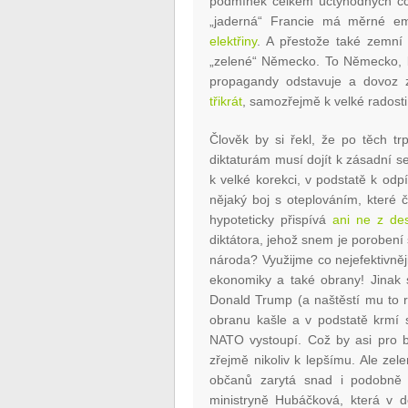
podmínek celkem úctyhodných cca
„jaderná“ Francie má měrné 
elektřiny
. A přestože také zemní 
„zelené“ Německo. To Německo, kt
propagandy odstavuje a dovoz z
třikrát
, samozřejmě k velké radost
Člověk by si řekl, že po těch tr
diktaturám musí dojít k zásadní se
k velké korekci, v podstatě k o
nějaký boj s oteplováním, které 
hypoteticky přispívá
ani ne z des
diktátora, jehož snem je porobení
národa? Využijme co nejefektivněj
ekonomiky a také obrany! Jinak 
Donald Trump (a naštěstí mu to r
obranu kašle a v podstatě krmí 
NATO vystoupí. Což by asi pro 
zřejmě nikoliv k lepšímu. Ale zel
občanů zarytá snad i podobně j
ministryně Hubáčková, která v