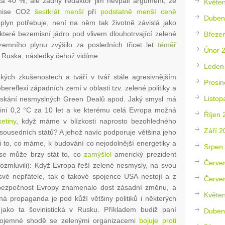
 40 %, ale žádný redaktor jim nevpálí argument, že
Květe
emise CO2
šestkrát menší
při
podstatně menší ceně
Duben
plyn potřebuje, není na něm tak životně závislá jako
eré bezemisní jádro pod vlivem dlouhotrvající zelené
Březe
emního plynu zvýšilo za posledních třicet let
téměř
Únor 
i Ruska, následky čehož vidíme.
Leden
pkých zkušenostech a tváří v tvář stále agresivnějším
Prosin
bereflexi západních zemí v oblasti tzv. zelené politiky a
Listop
dpískání nesmyslných Green Dealů apod. Jaký smysl má
činí 0,2 °C za 10 let a ke kterému celá Evropa možná
Říjen 
etiny
, když máme v blízkosti naprosto bezohledného
Září 2
 sousedních států? A jehož navíc podporuje většina jeho
i to, co máme, k budování co nejodolnější energetiky a
Srpen
se může brzy stát to, co
zamýšlel
americký prezident
Červe
ozmluvili): Když Evropa řeší zelené nesmysly, na svou
své nepřátele, tak o takové spojence USA nestojí a z
Červe
bezpečnost Evropy znamenalo dost zásadní změnu, a
Květe
ená propaganda je pod kůží většiny politiků i některých
ako ta šovinistická v Rusku. Příkladem budiž paní
Duben
 dojemné shodě se zelenými organizacemi
bojuje proti