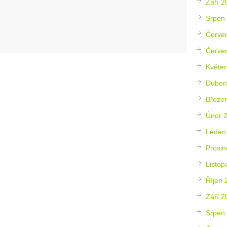
Září 2
Srpen
Červe
Červe
Květe
Duben
Březe
Únor 
Leden
Prosin
Listop
Říjen 
Září 2
Srpen