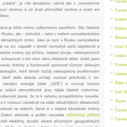
Červe
 „zrádce“, je cíle dosaženo; národ jde v „nerozborné
ucí stranou a už jinak přemýšlet nechce a snad ani
Červe
ěláno.
Květe
která je blíže mému odbornému zaměření. Sílu falešné
Duben
 Ruska, ale – bohužel – také v našem euroatlantickém
Březe
ti klimatických změn. Jako je nyní v Rusku nemyslitelné
je na tzv. západě v téměř nemožné začít objektivně a
Únor 
tické změny, její příčiny, nejistot vývoje, nebezpečných
Leden
 schopnosti s tím vším něco efektivně dělat. Ještě jsem
Prosin
opravdu kriticky a fundovaně oponoval různým zeleným
imatologům, kteří téměř každý nebezpečný povětrnostní
Listop
kteří stále dokola omílají nutnost přechodu k tzv.
Říjen 
 zdrojům energie (dále „OZE“) a vnucují bizarní
a solárů atmosférické jevy nějak kladně ovlivníme.
Září 2
zkušeností jasné, že to k ničemu prospěšnému nevede,
Srpen
k rostoucí závislosti na stále obludnějších diktaturách
islosti na státech, které si z nějaké klimatické změny
Červe
Zelení aktivisté a politici neustále
zdůrazňují příklad
Červe
obě elektřiny dosáhl vlivem příznivých geografických