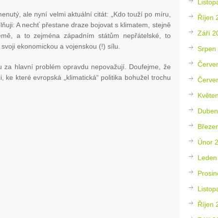
Listop
nutý, ale nyní velmi aktuální citát: „Kdo touží po míru,
Říjen 
lňuji: A nechť přestane draze bojovat s klimatem, stejně
Září 2
 země, a to zejména západním státům nepřátelské, to
svoji ekonomickou a vojenskou (!) sílu.
Srpen
Červe
u za hlavní problém opravdu nepovažují. Doufejme, že
 ke které evropská „klimatická“ politika bohužel trochu
Červe
Květe
Duben
Březe
Únor 
Leden
Prosin
Listop
Říjen 