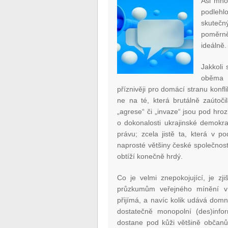
Asi mno
podleh
skuteč
poměrn
ideálně.
Jakkoli
oběma 
příznivěji pro domácí stranu konfli
ne na té, která brutálně zaútoč
„agrese“ či „invaze“ jsou pod hro
o dokonalosti ukrajinské demokra
právu; zcela jistě ta, která v p
naprosté většiny české společnos
obtíží konečně hrdý.
Co je velmi znepokojující, je z
průzkumům veřejného mínění v 
přijímá, a navíc kolik udává domn
dostatečně monopolní (des)info
dostane pod kůži většině občanů. 