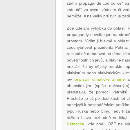
státní propagandě „odrodilce“ až
jednotě“ za svým vůdcem či vedo
nemůže. A na velký průšvih je zad
Zde udělám výhybku do oblasti, 
propagandy nevidím jen na straně
prostoru. Vidím ji hlavně v oblas
zpochybňovat prezidenta Putina, 
racionálně debatovat na téma klima
povětrnostních jevů, a hlavně naší
nezažil, že by nějaký redaktor 
aktivistům nebo aktivistickým kl
jev
připisují klimatické změně
a 
obnovitelným (spíše občasným)
představu, že pomocí větrníků 
Přestože je už po desítkách let 
nanejvýš k hospodářským potížím a 
typu Ruska nebo Číny. Tedy k záv
těžkou hlavu rozhodně nedělají. 
Německa
, kde podíl OZE na výr