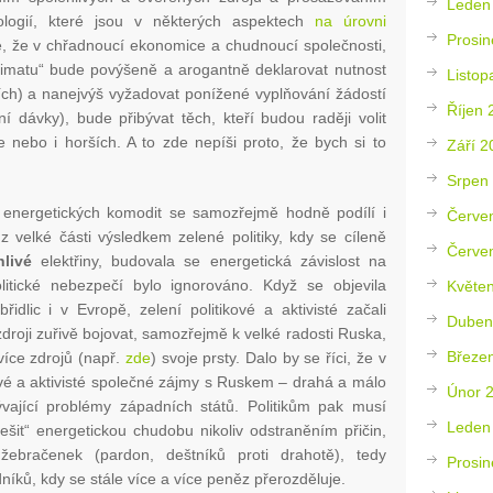
Leden
ologií, které jsou v některých aspektech
na úrovni
Prosin
 že v chřadnoucí ekonomice a chudnoucí společnosti,
limatu“ bude povýšeně a arogantně deklarovat nutnost
Listop
ních) a nanejvýš vyžadovat ponížené vyplňování žádostí
Říjen 
í dávky), bude přibývat těch, kteří budou raději volit
e nebo i horších. A to zde nepíši proto, že bych si to
Září 2
Srpen
 energetických komodit se samozřejmě hodně podílí i
Červe
z velké části výsledkem zelené politiky, kdy se cíleně
Červe
hlivé
elektřiny, budovala se energetická závislost na
tické nebezpečí bylo ignorováno. Když se objevila
Květe
idlic i v Evropě, zelení politikové a aktivisté začali
Duben
roji zuřivě bojovat, samozřejmě k velké radosti Ruska,
Březe
více zdrojů (např.
zde
) svoje prsty. Dalo by se říci, že v
ové a aktivisté společné zájmy s Ruskem – drahá a málo
Únor 
vající problémy západních států. Politikům pak musí
Leden
it“ energetickou chudobu nikoliv odstraněním přičin,
žebračenek (pardon, deštníků proti drahotě), tedy
Prosin
níků, kdy se stále více a více peněz přerozděluje.