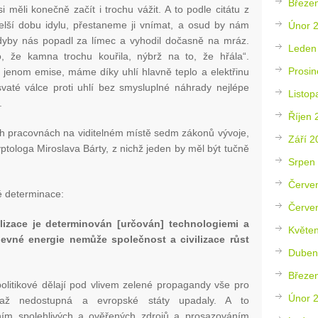
Březe
 měli konečně začít i trochu vážit. A to podle citátu z
elší dobu idylu, přestaneme ji vnímat, a osud by nám
Únor 
kdyby nás popadl za límec a vyhodil dočasně na mráz.
Leden
 že kamna trochu kouřila, nýbrž na to, že hřála“.
Prosin
jenom emise, máme díky uhlí hlavně teplo a elektřinu
vaté válce proti uhlí bez smysluplné náhrady nejlépe
Listop
.
Říjen 
ých pracovnách na viditelném místě sedm zákonů vývoje,
Září 2
yptologa Miroslava Bárty, z nichž jeden by měl být tučně
Srpen
Červe
é determinace:
Červe
ilizace je determinován
[určován] technologiemi a
Květe
 levné energie nemůže společnost a civilizace růst
Duben
Březe
politikové dělají pod vlivem zelené propagandy vše pro
Únor 
až nedostupná a evropské státy upadaly. A to
m spolehlivých a ověřených zdrojů a prosazováním