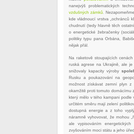
nanejvýš problematických techn
vzdušných zámků
. Nezapomeňme,
kde vládnoucí vrstva „ochránců k
chudnutí (tedy hlavně těch ostat
o energetické žebračenky (sociáln
politiky typu pana Orbána, Babiš
nějak přál.
Na raketově stoupajících cenách
ruská agrese na Ukrajině, ale je 
snižovaly kapacity výroby
spole
Rusku a poukazování na geopoli
možnost získávat zemní plyn z bř
okamžitě proti tomuto domácímu zd
který mělo v tého kampani podle 
určitém směru mají zelení politik
dostupná energie a z toho vyplý
náramně vyhovovat, že mohou „řeš
ale vypisováním energetických 
zvyšováním moci státu a jeho úřed