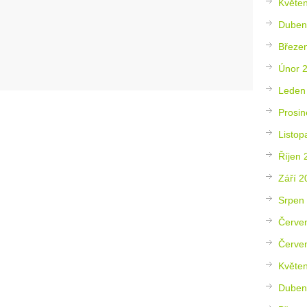
Květe
Duben
Březe
Únor 
Leden
Prosin
Listop
Říjen 
Září 2
Srpen
Červe
Červe
Květe
Duben