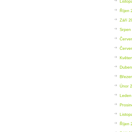
Listop
Říjen 
Září 2
Srpen
Červe
Červe
Květe
Duben
Březe
Únor 
Leden
Prosin
Listop
Říjen 