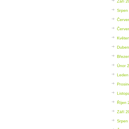
Září 2
Srpen
Červe
Červe
Květe
Duben
Březe
Únor 
Leden
Prosin
Listop
Říjen 
Září 2
Srpen