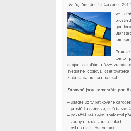
Uveřejněno dne 13 července 2017
Ve švéd
prostře
gendero
„tjänste
tom spoj
Protože
tomto 
spojení s dalšími názvy zaměstná
švédštině doslova ošetřovatelk
změnila na nemocnou osobu.
Zábavné jsou komentáře pod č
– usaďte už ty batikované čaroděj
– prostě Einsteinové, celá ta sme
– pokaždé mě svými znalostmi pře
– žádný mozek, žádná bolest
– asi na nic jiného nemají