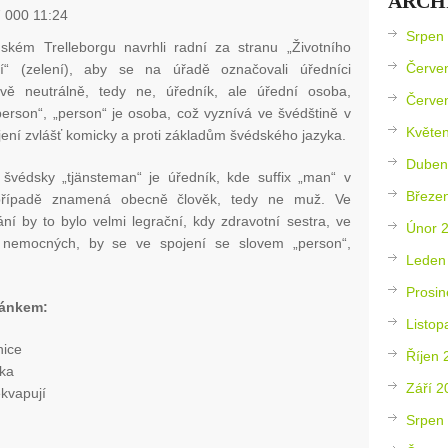
ARCH
 000 11:24
Srpen
ském Trelleborgu navrhli radní za stranu „Životního
Červe
dí“ (zelení), aby se na úřadě označovali úředníci
vě neutrálně, tedy ne, úředník, ale úřední osoba,
Červe
person“, „person“ je osoba, což vyznívá ve švédštině v
Květe
ení zvlášť komicky a proti základům švédského jazyka.
Duben
 švédsky „tjänsteman“ je úředník, kde suffix „man“ v
Březe
případě znamená obecně člověk, tedy ne muž. Ve
ní by to bylo velmi legrační, kdy zdravotní sestra, ve
Únor 
a nemocných, by se ve spojení se slovem „person“,
Leden
Prosin
lánkem:
Listop
nice
Říjen 
čka
Září 2
kvapují
Srpen