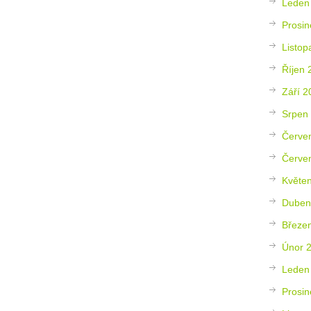
Leden
Prosin
Listop
Říjen 
Září 2
Srpen
Červe
Červe
Květe
Duben
Březe
Únor 
Leden
Prosin