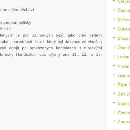
Červe
toho s čím přichází
Červe
Květe
říkané pampelišky
eložit.
Duben
ených“ je pár zajímavých typů, jako člen vedení
Březe
plan, národností Turek, který byl dokonce ve vládě a
Únor 
sel odejít po prokázaných kontaktech s tureckými
“, turecky Handschar, což bylo jméno 11., 12., a 13.
Leden
Prosin
Listop
Říjen 
Září 2
Srpen
Červe
Červe