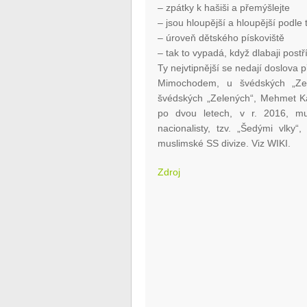
– zpátky k hašiši a přemýšlejte
– jsou hloupější a hloupější podle 
– úroveň dětského pískoviště
– tak to vypadá, když dlabaji post
Ty nejvtipnější se nedají doslova př
Mimochodem, u švédských „Zel
švédských „Zelených“, Mehmet Ka
po dvou letech, v r. 2016, mu
nacionalisty, tzv. „Šedými vlky
muslimské SS divize. Viz WIKI.
Zdroj