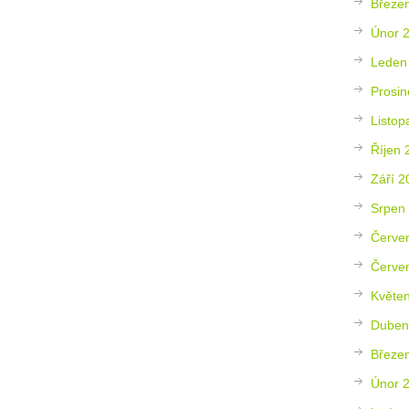
Březe
Únor 
Leden
Prosin
Listop
Říjen 
Září 2
Srpen
Červe
Červe
Květe
Duben
Březe
Únor 