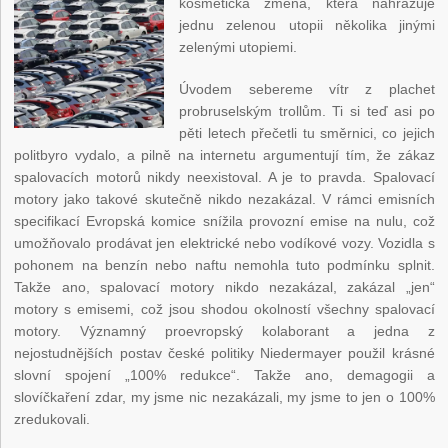
kosmetická změna, která nahrazuje
jednu zelenou utopii několika jinými
zelenými utopiemi.
Úvodem sebereme vítr z plachet
probruselským trollům. Ti si teď asi po
pěti letech přečetli tu směrnici, co jejich
politbyro vydalo, a pilně na internetu argumentují tím, že zákaz
spalovacích motorů nikdy neexistoval. A je to pravda. Spalovací
motory jako takové skutečně nikdo nezakázal. V rámci emisních
specifikací Evropská komice snížila provozní emise na nulu, což
umožňovalo prodávat jen elektrické nebo vodíkové vozy. Vozidla s
pohonem na benzín nebo naftu nemohla tuto podmínku splnit.
Takže ano, spalovací motory nikdo nezakázal, zakázal „jen“
motory s emisemi, což jsou shodou okolností všechny spalovací
motory. Významný proevropský kolaborant a jedna z
nejostudnějších postav české politiky Niedermayer použil krásné
slovní spojení „100% redukce“. Takže ano, demagogii a
slovíčkaření zdar, my jsme nic nezakázali, my jsme to jen o 100%
zredukovali.