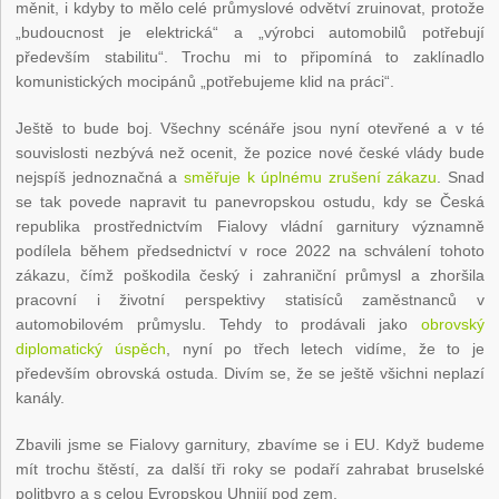
měnit, i kdyby to mělo celé průmyslové odvětví zruinovat, protože
„budoucnost je elektrická“ a „výrobci automobilů potřebují
především stabilitu“. Trochu mi to připomíná to zaklínadlo
komunistických mocipánů „potřebujeme klid na práci“.
Ještě to bude boj. Všechny scénáře jsou nyní otevřené a v té
souvislosti nezbývá než ocenit, že pozice nové české vlády bude
nejspíš jednoznačná a
směřuje k úplnému zrušení zákazu
. Snad
se tak povede napravit tu panevropskou ostudu, kdy se Česká
republika prostřednictvím Fialovy vládní garnitury významně
podílela během předsednictví v roce 2022 na schválení tohoto
zákazu, čímž poškodila český i zahraniční průmysl a zhoršila
pracovní i životní perspektivy statisíců zaměstnanců v
automobilovém průmyslu. Tehdy to prodávali jako
obrovský
diplomatický úspěch
, nyní po třech letech vidíme, že to je
především obrovská ostuda. Divím se, že se ještě všichni neplazí
kanály.
Zbavili jsme se Fialovy garnitury, zbavíme se i EU. Když budeme
mít trochu štěstí, za další tři roky se podaří zahrabat bruselské
politbyro a s celou Evropskou Uhnijí pod zem.