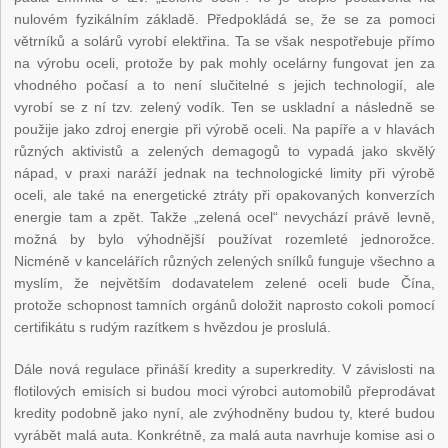
nulovém fyzikálním základě. Předpokládá se, že se za pomoci
větrníků a solárů vyrobí elektřina. Ta se však nespotřebuje přímo
na výrobu oceli, protože by pak mohly ocelárny fungovat jen za
vhodného počasí a to není slučitelné s jejich technologií, ale
vyrobí se z ní tzv. zelený vodík. Ten se uskladní a následně se
použije jako zdroj energie při výrobě oceli. Na papíře a v hlavách
různých aktivistů a zelených demagogů to vypadá jako skvělý
nápad, v praxi naráží jednak na technologické limity při výrobě
oceli, ale také na energetické ztráty při opakovaných konverzích
energie tam a zpět. Takže „zelená ocel“ nevychází právě levně,
možná by bylo výhodnější používat rozemleté jednorožce.
Nicméně v kancelářích různých zelených snílků funguje všechno a
myslím, že největším dodavatelem zelené oceli bude Čína,
protože schopnost tamních orgánů doložit naprosto cokoli pomocí
certifikátu s rudým razítkem s hvězdou je proslulá.
Dále nová regulace přináší kredity a superkredity. V závislosti na
flotilových emisích si budou moci výrobci automobilů přeprodávat
kredity podobně jako nyní, ale zvýhodněny budou ty, které budou
vyrábět malá auta. Konkrétně, za malá auta navrhuje komise asi o