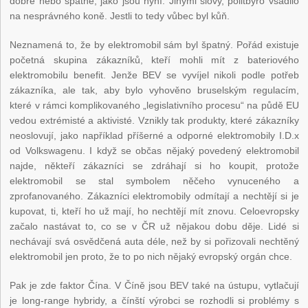
dobré nebo špatné, jako jsou nyní. Jinými slovy, politbyro vsadilo
na nesprávného koně. Jestli to tedy vůbec byl kůň.
Neznamená to, že by elektromobil sám byl špatný. Pořád existuje
početná skupina zákazníků, kteří mohli mít z bateriového
elektromobilu benefit. Jenže BEV se vyvíjel nikoli podle potřeb
zákazníka, ale tak, aby bylo vyhověno bruselským regulacím,
které v rámci komplikovaného „legislativního procesu“ na půdě EU
vedou extrémisté a aktivisté. Vznikly tak produkty, které zákazníky
neoslovují, jako například příšerné a odporné elektromobily I.D.x
od Volkswagenu. I když se občas nějaký povedený elektromobil
najde, někteří zákazníci se zdráhají si ho koupit, protože
elektromobil se stal symbolem něčeho vynuceného a
zprofanovaného. Zákazníci elektromobily odmítají a nechtějí si je
kupovat, ti, kteří ho už mají, ho nechtějí mít znovu. Celoevropsky
začalo nastávat to, co se v ČR už nějakou dobu děje. Lidé si
nechávají svá osvědčená auta déle, než by si pořizovali nechtěný
elektromobil jen proto, že to po nich nějaký evropský orgán chce.
Pak je zde faktor Čína. V Číně jsou BEV také na ústupu, vytlačují
je long-range hybridy, a čínští výrobci se rozhodli si problémy s