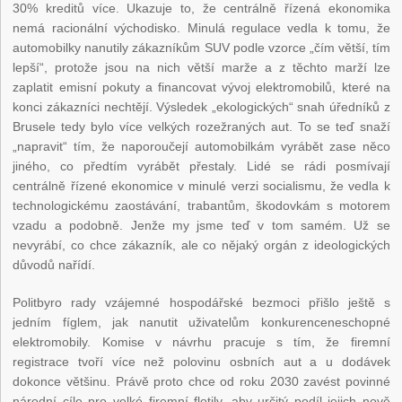
30% kreditů více. Ukazuje to, že centrálně řízená ekonomika
nemá racionální východisko. Minulá regulace vedla k tomu, že
automobilky nanutily zákazníkům SUV podle vzorce „čím větší, tím
lepší“, protože jsou na nich větší marže a z těchto marží lze
zaplatit emisní pokuty a financovat vývoj elektromobilů, které na
konci zákazníci nechtějí. Výsledek „ekologických“ snah úředníků z
Brusele tedy bylo více velkých rozežraných aut. To se teď snaží
„napravit“ tím, že naporoučejí automobilkám vyrábět zase něco
jiného, co předtím vyrábět přestaly. Lidé se rádi posmívají
centrálně řízené ekonomice v minulé verzi socialismu, že vedla k
technologickému zaostávání, trabantům, škodovkám s motorem
vzadu a podobně. Jenže my jsme teď v tom samém. Už se
nevyrábí, co chce zákazník, ale co nějaký orgán z ideologických
důvodů nařídí.
Politbyro rady vzájemné hospodářské bezmoci přišlo ještě s
jedním fíglem, jak nanutit uživatelům konkurenceneschopné
elektromobily. Komise v návrhu pracuje s tím, že firemní
registrace tvoří více než polovinu osbních aut a u dodávek
dokonce většinu. Právě proto chce od roku 2030 zavést povinné
národní cíle pro velké firemní flotily, aby určitý podíl jejich nově