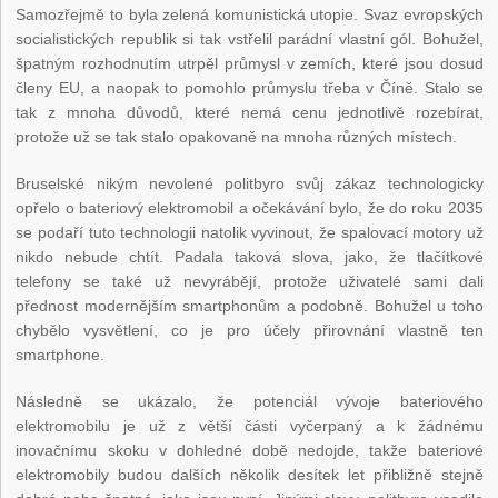
Samozřejmě to byla zelená komunistická utopie. Svaz evropských
socialistických republik si tak vstřelil parádní vlastní gól. Bohužel,
špatným rozhodnutím utrpěl průmysl v zemích, které jsou dosud
členy EU, a naopak to pomohlo průmyslu třeba v Číně. Stalo se
tak z mnoha důvodů, které nemá cenu jednotlivě rozebírat,
protože už se tak stalo opakovaně na mnoha různých místech.
Bruselské nikým nevolené politbyro svůj zákaz technologicky
opřelo o bateriový elektromobil a očekávání bylo, že do roku 2035
se podaří tuto technologii natolik vyvinout, že spalovací motory už
nikdo nebude chtít. Padala taková slova, jako, že tlačítkové
telefony se také už nevyrábějí, protože uživatelé sami dali
přednost modernějším smartphonům a podobně. Bohužel u toho
chybělo vysvětlení, co je pro účely přirovnání vlastně ten
smartphone.
Následně se ukázalo, že potenciál vývoje bateriového
elektromobilu je už z větší části vyčerpaný a k žádnému
inovačnímu skoku v dohledné době nedojde, takže bateriové
elektromobily budou dalších několik desítek let přibližně stejně