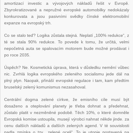
amortizací investic a vývojových nákladů řešit v Evropě.
Zbyrokratizované a nepružné evropské automobilky nedokázaly
konkurovata a jsou pasivními svědky čínské elektromobilní
expanze na evropský trh.
Co se stalo teď? Logika zůstala stejná. Neplatí „100% redukce“, z
té se stala 90% redukce. To povede k tomu, že určitá, velmi
nepočetná auta se spalovacím motorem bude možné prodávat i
po roce 2035.
Úspěch? Ne. Kosmetická úprava, která v důsledku nemění vůbec
nic. Zvrhlá logika evropského zeleného socialismu jede dál na
plný plyn. Naopak, přináší evropské regulace i tam, kam předtím
bruselský zelený komunismus nezasahoval.
Centrální dogma zelené církve, že emisního cíle musí být
dosaženo a oteplování planety je třeba dohnat a předehnat,
zůstalo platit v nezměněné podobě. Těch 10%, o které domněle
Evropská komise ustoupila, musejí výrobci nahnat někde jinde. za
cenu dalších nákladů a dalších zelených agend. V té souvislosti
padla zmínka o tzv. „zelené oceli“. To je utopie postavená na