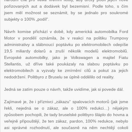
pořizovaných aut a dodávek byl bezemisní. Podle toho, s čím
jsem měl možnost se seznámit, by se jednalo pro soukromé
subjekty o 100% „podíl“.
Návrh komise přichází v době, kdy americká automobilka Ford
Motor v pondělí oznámila, že v reakci na politiku Trumpovy
administrativy a slábnoucí poptávku po elektromobilech odepíše
19,5 miliardy dolarů a zruší několik modelů elektromobilů.
Evropské automobilky, jako je Volkswagen a majitel Fiatu
Stellantis, už dříve také poukázaly na slabou poptávku po
elektromobilech a vyzvaly ke zmírnění cílů a pokut za jejich
nedodržení. Politbyro z Bruselu se úplně oddělilo od reality.
Jedná se zatím pouze o návrh, takže uvidíme, jak si povede dál.
Zajímavé je, že i příznivci „zákazu“ spalovacích motorů (jak jsme
řekli, nejedná se o zákaz, ale o 100% redukci…) nějakým
způsobem pochopili, že tady bruselské politbyro šláplo do hovna a
veřejně připouštějí, že ten zákaz, pardon, 100% redukce, nebylo
asi správné rozhodnutí, ale současně na něm nechtějí cokoli