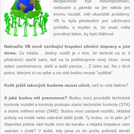
Bezpečnosti byli nekompromisní,
nelítostní a jakmile se jim někdo jen
trochu nezdál, měl okamžitě problémy.
VB tu byla především pro udržování
pořádku a myslet si, že snad měla
pomáhat lidem, by bylo bláhové.
Nahraďte VB nově vznikající Inspekcí silniční dopravy a jste
doma.
Za totáče… Jediný rozdíl je v tom, že tenkrát na to ti
příslušníci stačili sami, teď na to potřebujeme nový útvar, nové
státní zaměstnance, další a další peníze…. Z čeho asi. No z těch
pokut, kterými si na sebe a na stát budou muset “vydělat”.
Kolik ještě takových budeme muset uživit,
než to celá klekne?
A jaké budou mít pravomoce?
Budou moci provádět technické
kontroly vozidel a kontroly postupu stanic technické kontroly (STK)
a stanic měření emisí (SME). Budou moci zastavit vozidlo, ukládat
pokuty na místě nebo zabránit další jízdě. Ty kráso, co to jako je?
Vojenská policie vám bude moc do baráku a nějaká Inspekce vám
zabrání v jízdě? V době, kdy jsme co do počtu policistů téměř