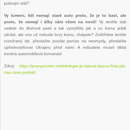
policejní stát?
Vy lumeni, lidi nemají staré auto proto, že je to baví, ale
proto, že nemají i díky vám všem na nové!
Vy tenhle stát
vedete do dluhové pasti a tak vymýšlíte jak a co komu ještě
ukrást, ale ono už nebude brzy komu, chápete? Zeštíhlete tenhle
rozežraný tát, přestaňte posílat peníze na nesmysly, přestaňte
upřednostňovat Ukrajinu před námi. A nebudete muset dělat
trestná automobilová komanda!
Zdroj:
https://pravyprostor.net/ekologie-je-takova-bezva-finta-jak-
nas-zase-podojit/