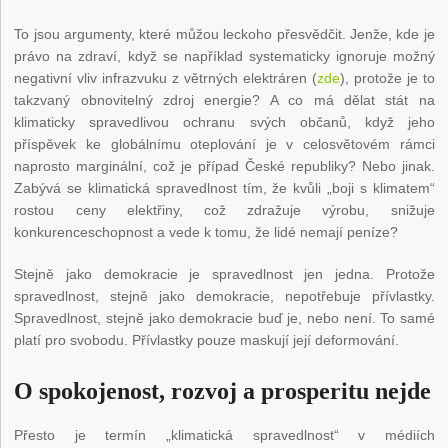
To jsou argumenty, které můžou leckoho přesvědčit. Jenže, kde je
právo na zdraví, když se například systematicky ignoruje možný
negativní vliv infrazvuku z větrných elektráren (
zde
), protože je to
takzvaný obnovitelný zdroj energie? A co má dělat stát na
klimaticky spravedlivou ochranu svých občanů, když jeho
příspěvek ke globálnímu oteplování je v celosvětovém rámci
naprosto marginální, což je případ České republiky? Nebo jinak.
Zabývá se klimatická spravedlnost tím, že kvůli „boji s klimatem“
rostou ceny elektřiny, což zdražuje výrobu, snižuje
konkurenceschopnost a vede k tomu, že lidé nemají peníze?
Stejně jako demokracie je spravedlnost jen jedna. Protože
spravedlnost, stejně jako demokracie, nepotřebuje přívlastky.
Spravedlnost, stejně jako demokracie buď je, nebo není. To samé
platí pro svobodu. Přívlastky pouze maskují její deformování.
O spokojenost, rozvoj a prosperitu nejde
Přesto je termín „klimatická spravedlnost“ v médiích