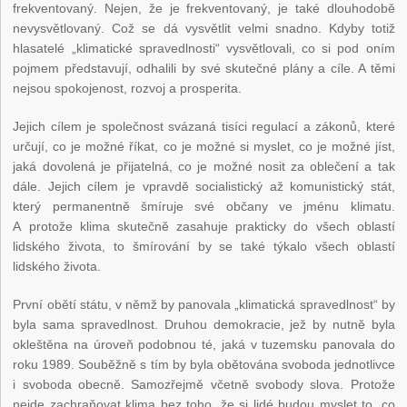
frekventovaný. Nejen, že je frekventovaný, je také dlouhodobě
nevysvětlovaný. Což se dá vysvětlit velmi snadno. Kdyby totiž
hlasatelé „klimatické spravedlnosti“ vysvětlovali, co si pod oním
pojmem představují, odhalili by své skutečné plány a cíle. A těmi
nejsou spokojenost, rozvoj a prosperita.
Jejich cílem je společnost svázaná tisíci regulací a zákonů, které
určují, co je možné říkat, co je možné si myslet, co je možné jíst,
jaká dovolená je přijatelná, co je možné nosit za oblečení a tak
dále. Jejich cílem je vpravdě socialistický až komunistický stát,
který permanentně šmíruje své občany ve jménu klimatu.
A protože klima skutečně zasahuje prakticky do všech oblastí
lidského života, to šmírování by se také týkalo všech oblastí
lidského života.
První obětí státu, v němž by panovala „klimatická spravedlnost“ by
byla sama spravedlnost. Druhou demokracie, jež by nutně byla
okleštěna na úroveň podobnou té, jaká v tuzemsku panovala do
roku 1989. Souběžně s tím by byla obětována svoboda jednotlivce
i svoboda obecně. Samozřejmě včetně svobody slova. Protože
nejde zachraňovat klima bez toho, že si lidé budou myslet to, co