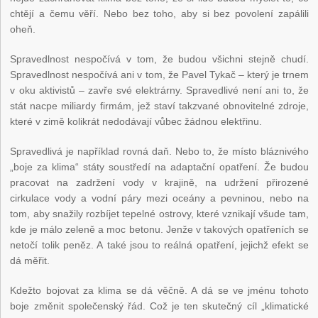
chtějí a čemu věří. Nebo bez toho, aby si bez povolení zapálili
oheň.
Spravedlnost nespočívá v tom, že budou všichni stejně chudí.
Spravedlnost nespočívá ani v tom, že Pavel Tykač – který je trnem
v oku aktivistů – zavře své elektrárny. Spravedlivé není ani to, že
stát nacpe miliardy firmám, jež staví takzvané obnovitelné zdroje,
které v zimě kolikrát nedodávají vůbec žádnou elektřinu.
Spravedlivá je například rovná daň. Nebo to, že místo bláznivého
„boje za klima“ státy soustředí na adaptační opatření. Že budou
pracovat na zadržení vody v krajině, na udržení přirozené
cirkulace vody a vodní páry mezi oceány a pevninou, nebo na
tom, aby snažily rozbíjet tepelné ostrovy, které vznikají všude tam,
kde je málo zeleně a moc betonu. Jenže v takových opatřeních se
netočí tolik peněz. A také jsou to reálná opatření, jejichž efekt se
dá měřit.
Kdežto bojovat za klima se dá věčně. A dá se ve jménu tohoto
boje změnit společenský řád. Což je ten skutečný cíl „klimatické