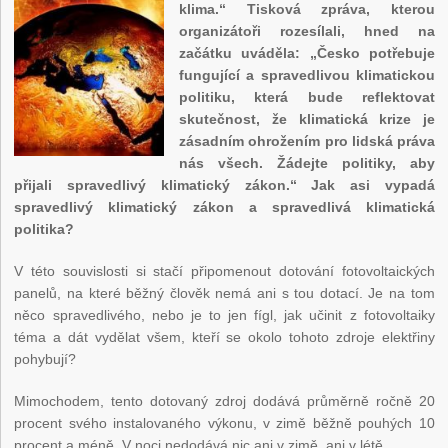
klima.“ Tisková zpráva, kterou
organizátoři rozesílali, hned na
začátku uváděla: „Česko potřebuje
fungující a spravedlivou klimatickou
politiku, která bude reflektovat
skutečnost, že klimatická krize je
zásadním ohrožením pro lidská práva
nás všech. Žádejte politiky, aby
přijali spravedlivý klimatický zákon.“ Jak asi vypadá
spravedlivý klimatický zákon a spravedlivá klimatická
politika?
V této souvislosti si stačí připomenout dotování fotovoltaických
panelů, na které běžný člověk nemá ani s tou dotací. Je na tom
něco spravedlivého, nebo je to jen fígl, jak učinit z fotovoltaiky
téma a dát vydělat všem, kteří se okolo tohoto zdroje elektřiny
pohybují?
Mimochodem, tento dotovaný zdroj dodává průměrně ročně 20
procent svého instalovaného výkonu, v zimě běžně pouhých 10
procent a méně. V noci nedodává nic ani v zimě, ani v létě.