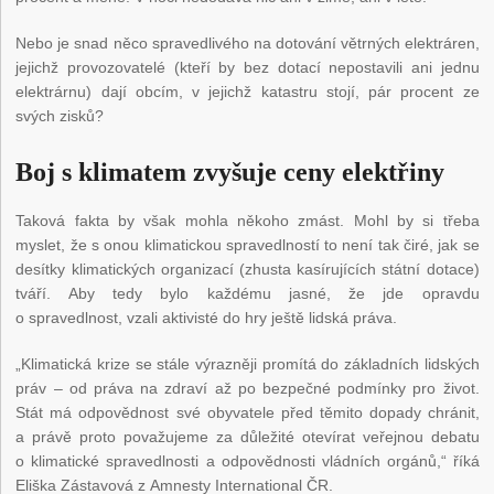
Nebo je snad něco spravedlivého na dotování větrných elektráren,
jejichž provozovatelé (kteří by bez dotací nepostavili ani jednu
elektrárnu) dají obcím, v jejichž katastru stojí, pár procent ze
svých zisků?
Boj s klimatem zvyšuje ceny elektřiny
Taková fakta by však mohla někoho zmást. Mohl by si třeba
myslet, že s onou klimatickou spravedlností to není tak čiré, jak se
desítky klimatických organizací (zhusta kasírujících státní dotace)
tváří. Aby tedy bylo každému jasné, že jde opravdu
o spravedlnost, vzali aktivisté do hry ještě lidská práva.
„Klimatická krize se stále výrazněji promítá do základních lidských
práv – od práva na zdraví až po bezpečné podmínky pro život.
Stát má odpovědnost své obyvatele před těmito dopady chránit,
a právě proto považujeme za důležité otevírat veřejnou debatu
o klimatické spravedlnosti a odpovědnosti vládních orgánů,“ říká
Eliška Zástavová z Amnesty International ČR.