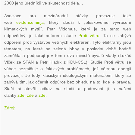
2000 jeho úředníků ve skutečnosti dělá…
Asociace pro mezinárodní otázky provozuje také
web
evidence.ninja
, který slouží k „bleskovému vyvracení
klimatických mýtů“. Petr Vidomus, který je za tento web
odpovědný, je také autorem studie
Proti větru
. Ta se zabývá
odporem proti výstavbě větrných elektráren. Tyto elektrárny jsou
tématem, na které se zelená lobby v poslední době hodně
zaměřila a podporují ji v tom i dva ministři bývalé vlády (Lukáš
Vlček ze STAN a Petr Hladík z KDU-ČSL). Studie Proti větru se
vůbec nezmiňuje o faktických problémech, jež větrnou energii
provázejí. Je tedy klasickým ideologickým materiálem, který se
zabývá tím, jak očernit odpůrce bez ohledu na to, kde je pravda.
Stačí si otevřít odkaz na studii a podrovnat ji s našimi
články
zde
,
zde
a
zde
.
Zdroj: