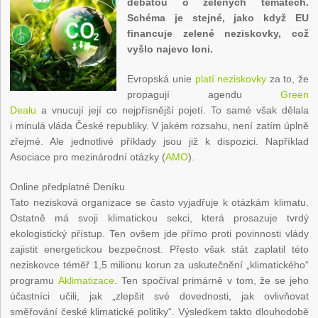
debatou o zelených tématech.
Schéma je stejné, jako když EU
financuje zelené neziskovky, což
vyšlo najevo loni.
Evropská unie
platí neziskovky
za to, že
propagují agendu
Green
Dealu
a vnucují její co nejpřísnější pojetí. To samé však dělala
i minulá vláda České republiky. V jakém rozsahu, není zatím úplně
zřejmé. Ale jednotlivé příklady jsou již k dispozici. Například
Asociace pro mezinárodní otázky (
AMO
).
Online předplatné Deníku
Tato nezisková organizace se často vyjadřuje k otázkám klimatu.
Ostatně má svoji klimatickou sekci, která prosazuje tvrdý
ekologistický přístup. Ten ovšem jde přímo proti povinnosti vlády
zajistit energetickou bezpečnost. Přesto však stát zaplatil této
neziskovce téměř 1,5 milionu korun za uskutečnění „klimatického“
programu
Aklimatizace
. Ten spočíval primárně v tom, že se jeho
účastníci učili, jak „zlepšit své dovednosti, jak ovlivňovat
směřování české klimatické politiky“. Výsledkem takto dlouhodobě