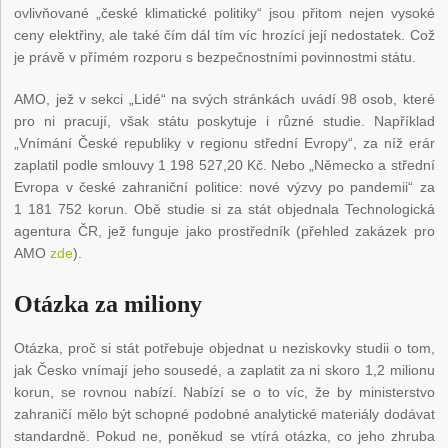
ovlivňované „české klimatické politiky“ jsou přitom nejen vysoké
ceny elektřiny, ale také čím dál tím víc hrozící její nedostatek. Což
je právě v přímém rozporu s bezpečnostními povinnostmi státu.
AMO, jež v sekci „Lidé“ na svých stránkách uvádí 98 osob, které
pro ni pracují, však státu poskytuje i různé studie. Například
„Vnímání České republiky v regionu střední Evropy“, za níž erár
zaplatil podle smlouvy 1 198 527,20 Kč. Nebo „Německo a střední
Evropa v české zahraniční politice: nové výzvy po pandemii“ za
1 181 752 korun. Obě studie si za stát objednala Technologická
agentura ČR, jež funguje jako prostředník (přehled zakázek pro
AMO
zde
).
Otázka za miliony
Otázka, proč si stát potřebuje objednat u neziskovky studii o tom,
jak Česko vnímají jeho sousedé, a zaplatit za ni skoro 1,2 milionu
korun, se rovnou nabízí. Nabízí se o to víc, že by ministerstvo
zahraničí mělo být schopné podobné analytické materiály dodávat
standardně. Pokud ne, poněkud se vtírá otázka, co jeho zhruba