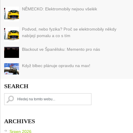
NĚMECKO: Elektromobily nejsou všelék
Podvod, nebo fyzika? Proč se elektromobily někdy
nabíjejí pomalu a co s tím
Blackout ve Španělsku: Memento pro nás
Když blbec plánuje opravdu na max!
SEARCH
ARCHIVES
Srpen 2026