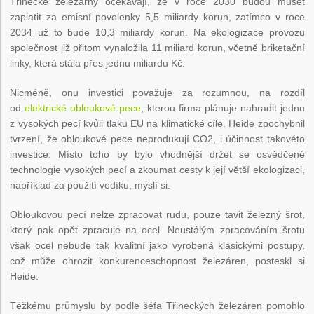
Třinecké železárny očekávají, že v roce 2030 budou muset
zaplatit za emisní povolenky 5,5 miliardy korun, zatímco v roce
2034 už to bude 10,3 miliardy korun. Na ekologizace provozu
společnost již přitom vynaložila 11 miliard korun, včetně briketační
linky, která stála přes jednu miliardu Kč.
Nicméně, onu investici považuje za rozumnou, na rozdíl
od
elektrické obloukové pece
, kterou firma plánuje nahradit jednu
z vysokých pecí kvůli tlaku EU na klimatické cíle. Heide zpochybnil
tvrzení, že obloukové pece neprodukují CO
2
, i účinnost takovéto
investice. Místo toho by bylo vhodnější držet se osvědčené
technologie vysokých pecí a zkoumat cesty k její větší ekologizaci,
například za použití vodíku, myslí si.
Obloukovou pecí nelze zpracovat rudu, pouze tavit železný šrot,
který pak opět zpracuje na ocel. Neustálým zpracováním šrotu
však ocel nebude tak kvalitní jako vyrobená klasickými postupy,
což může ohrozit konkurenceschopnost železáren, posteskl si
Heide.
Těžkému průmyslu by podle šéfa Třineckých železáren pomohlo