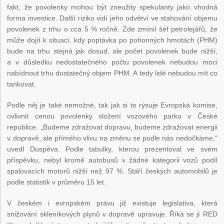
fakt, že povolenky mohou být zneužity spekulanty jako vhodná
forma investice. Další riziko vidí jeho odvětví ve stahování objemu
povolenek z trhu o cca 5 % ročně. Zde zmínil šéf petrolejářů, že
může dojít k situaci, kdy poptávka po pohonných hmotách (PHM)
bude na trhu stejná jak dosud, ale počet povolenek bude nižší,
a v důsledku nedostatečného počtu povolenek nebudou moci
nabídnout trhu dostatečný objem PHM. A tedy lidé nebudou mít co
tankovat.
Podle něj je také nemožné, tak jak si to rýsuje Evropská komise,
ovlivnit cenou povolenky složení vozového parku v České
republice. „Budeme zdražovat dopravu, budeme zdražovat energii
v dopravě, ale přímého vlivu na změnu se podle nás nedočkáme,“
uvedl Duspěva. Podle tabulky, kterou prezentoval ve svém
příspěvku, nebyl kromě autobusů v žádné kategorii vozů podíl
spalovacích motorů nižší než 97 %. Stáří českých automobilů je
podle statistik v průměru 15 let.
V českém i evropském právu již existuje legislativa, která
snižování skleníkových plynů v dopravě upravuje. Říká se jí RED