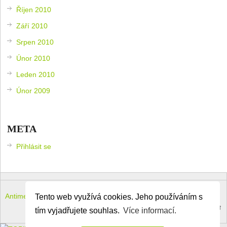
Říjen 2010
Září 2010
Srpen 2010
Únor 2010
Leden 2010
Únor 2009
META
Přihlásit se
Antimeloun – komouši dneška
Copyright © 2026.
Tento web využívá cookies. Jeho používáním s
Theme by
MyThemeShop
.
Back to Top ↑
tím vyjadřujete souhlas.
Více informací.