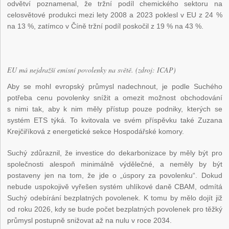
odvětví poznamenal, že tržní podíl chemického sektoru na
celosvětové produkci mezi lety 2008 a 2023 poklesl v EU z 24 %
na 13 %, zatímco v Číně tržní podíl poskočil z 19 % na 43 %.
EU má nejdražší emisní povolenky na světě. (zdroj: ICAP)
Aby se mohl evropský průmysl nadechnout, je podle Suchého
potřeba cenu povolenky snížit a omezit možnost obchodování
s nimi tak, aby k nim měly přístup pouze podniky, kterých se
systém ETS týká. To kvitovala ve svém příspěvku také Zuzana
Krejčiříková z energetické sekce Hospodářské komory.
Suchý zdůraznil, že investice do dekarbonizace by měly být pro
společnosti alespoň minimálně výdělečné, a neměly by být
postaveny jen na tom, že jde o „úspory za povolenku“. Dokud
nebude uspokojivě vyřešen systém uhlíkové daně CBAM, odmítá
Suchý odebírání bezplatných povolenek. K tomu by mělo dojít již
od roku 2026, kdy se bude počet bezplatných povolenek pro těžký
průmysl postupně snižovat až na nulu v roce 2034.