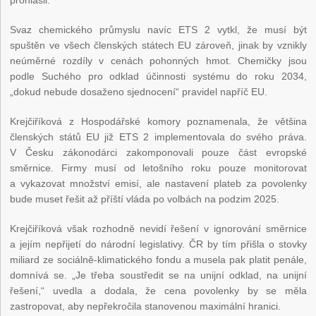
prohlásil.
Svaz chemického průmyslu navíc ETS 2 vytkl, že musí být
spuštěn ve všech členských státech EU zároveň, jinak by vznikly
neúměrné rozdíly v cenách pohonných hmot. Chemičky jsou
podle Suchého pro odklad účinnosti systému do roku 2034,
„dokud nebude dosaženo sjednocení“ pravidel napříč EU.
Krejčiříková z Hospodářské komory poznamenala, že většina
členských států EU již ETS 2 implementovala do svého práva.
V Česku zákonodárci zakomponovali pouze část evropské
směrnice. Firmy musí od letošního roku pouze monitorovat
a vykazovat množství emisí, ale nastavení plateb za povolenky
bude muset řešit až příští vláda po volbách na podzim 2025.
Krejčiříková však rozhodně nevidí řešení v ignorování směrnice
a jejím nepřijetí do národní legislativy. ČR by tím přišla o stovky
miliard ze sociálně-klimatického fondu a musela pak platit penále,
domnívá se. „Je třeba soustředit se na unijní odklad, na unijní
řešení,“ uvedla a dodala, že cena povolenky by se měla
zastropovat, aby nepřekročila stanovenou maximální hranici.