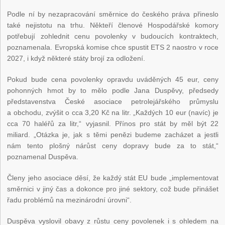
Podle ní by nezapracování směrnice do českého práva přineslo
také nejistotu na trhu. Někteří členové Hospodářské komory
potřebují zohlednit cenu povolenky v budoucích kontraktech,
poznamenala. Evropská komise chce spustit ETS 2 naostro v roce
2027, i když některé státy brojí za odložení.
Pokud bude cena povolenky opravdu uváděných 45 eur, ceny
pohonných hmot by to mělo podle Jana Duspěvy, předsedy
představenstva České asociace petrolejářského průmyslu
a obchodu, zvýšit o cca 3,20 Kč na litr. „Každých 10 eur (navíc) je
cca 70 haléřů za litr,“ vyjasnil. Přínos pro stát by měl být 22
miliard. „Otázka je, jak s těmi penězi budeme zacházet a jestli
nám tento plošný nárůst ceny dopravy bude za to stát,“
poznamenal Duspěva.
Členy jeho asociace děsí, že každý stát EU bude „implementovat
směrnici v jiný čas a dokonce pro jiné sektory, což bude přinášet
řadu problémů na mezinárodní úrovni“.
Duspěva vyslovil obavy z růstu ceny povolenek i s ohledem na