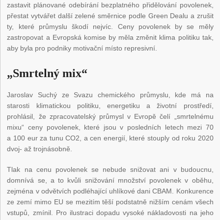
zastavit plánované odebírání bezplatného přidělování povolenek,
přestat vytvářet další zelené směrnice podle Green Dealu a zrušit
ty, které průmyslu škodí nejvíc. Ceny povolenek by se měly
zastropovat a Evropská komise by měla změnit klima politiku tak,
aby byla pro podniky motivační místo represivní.
„Smrtelný mix“
Jaroslav Suchý ze Svazu chemického průmyslu, kde má na
starosti klimatickou politiku, energetiku a životní prostředí,
prohlásil, že zpracovatelský průmysl v Evropě čelí „smrtelnému
mixu“ ceny povolenek, které jsou v posledních letech mezi 70
a 100 eur za tunu CO
2
, a cen energií, které stouply od roku 2020
dvoj- až trojnásobně.
Tlak na cenu povolenek se nebude snižovat ani v budoucnu,
domnívá se, a to kvůli snižování množství povolenek v oběhu,
zejména v odvětvích podléhající uhlíkové dani CBAM. Konkurence
ze zemí mimo EU se mezitím těší podstatně nižším cenám všech
vstupů, zmínil. Pro ilustraci dopadu vysoké nákladovosti na jeho