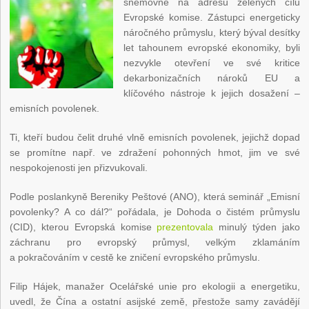
sněmovně na adresu zelených cílů
Evropské komise. Zástupci energeticky
náročného průmyslu, který býval desítky
let tahounem evropské ekonomiky, byli
nezvykle otevření ve své kritice
dekarbonizačních nároků EU a
klíčového nástroje k jejich dosažení –
emisních povolenek.
Ti, kteří budou čelit druhé vlně emisních povolenek, jejichž dopad
se promítne např. ve zdražení pohonných hmot, jim ve své
nespokojenosti jen přizvukovali.
Podle poslankyně Bereniky Peštové (ANO), která seminář „Emisní
povolenky? A co dál?“ pořádala, je Dohoda o čistém průmyslu
(CID), kterou Evropská komise
prezentovala
minulý týden jako
záchranu pro evropský průmysl, velkým zklamáním
a pokračováním v cestě ke zničení evropského průmyslu.
Filip Hájek, manažer Ocelářské unie pro ekologii a energetiku,
uvedl, že Čína a ostatní asijské země, přestože samy zavádějí