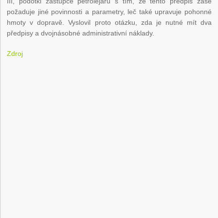
III, podotkl zástupce petrolejářů s tím, že tento předpis zase
požaduje jiné povinnosti a parametry, leč také upravuje pohonné
hmoty v dopravě. Vyslovil proto otázku, zda je nutné mít dva
předpisy a dvojnásobné administrativní náklady.
Zdroj