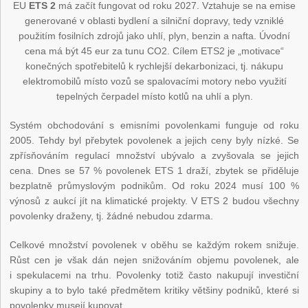
EU
ETS 2
má začít fungovat od roku 2027. Vztahuje se na emise
generované v oblasti bydlení a silniční dopravy, tedy vzniklé
použitím fosilních zdrojů jako uhlí, plyn, benzin a nafta. Úvodní
cena má být 45 eur za tunu CO
2
. Cílem ETS2 je „motivace“
konečných spotřebitelů k rychlejší dekarbonizaci, tj. nákupu
elektromobilů místo vozů se spalovacími motory nebo využití
tepelných čerpadel místo kotlů na uhlí a plyn.
Systém obchodování s emisními povolenkami funguje od roku
2005. Tehdy byl přebytek povolenek a jejich ceny byly nízké. Se
zpřísňováním regulací množství ubývalo a zvyšovala se jejich
cena. Dnes se 57 % povolenek ETS 1 draží, zbytek se přiděluje
bezplatně průmyslovým podnikům. Od roku 2024 musí 100 %
výnosů z aukcí jít na klimatické projekty. V ETS 2 budou všechny
povolenky draženy, tj. žádné nebudou zdarma.
Celkové množství povolenek v oběhu se každým rokem snižuje.
Růst cen je však dán nejen snižováním objemu povolenek, ale
i spekulacemi na trhu. Povolenky totiž často nakupují investiční
skupiny a to bylo také předmětem kritiky většiny podniků, které si
povolenky musejí kupovat.