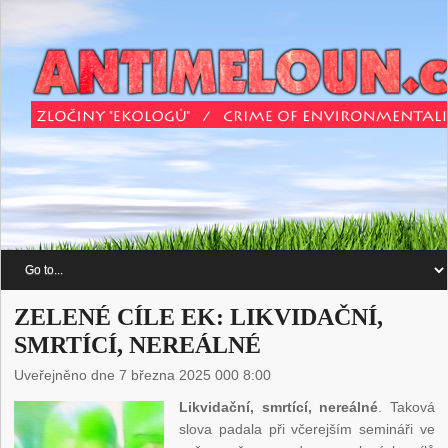
ZELENÉ CÍLE EK: LIKVIDAČNÍ,
SMRTÍCÍ, NEREÁLNÉ
Uveřejněno dne 7 března 2025 000 8:00
Likvidační, smrtící, nereálné
. Taková
slova padala při včerejším semináři ve