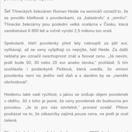
Šéf Třineckých železáren Roman Heide na semináři označil to, že
se povolilo kšeftovat s povolenkami, za „katastrofu“ a „smrtící“.
Třinecké železárny jsou poslední velká ocelárna v Česku, která
zaměstnává 6 800 lidí a ročně vyrobí 2,5 milionu tun oceli.
Spekulanti, kteří povolenky před lety nakoupili za pět eur,
vyčkávají, až se ceny vyšplhají co nejvýše, řekl Heide. Za další
neblahý jev označil neschopnost znát a fixovat cenu. „Já nevím,
jestli bude 50, 30 nebo 20 eur anebo stovka,“ prohlásil. S tím
souhlasila i poslankyně Peštová, která uvedla, že emisní
povolenka není nic jiného než daň a s daněmi by se „nemělo
obchodovat“.
Heidemu také vadí rychlost, s jakou se snižuje objem povolenek
v oběhu. Již z toho je jasné, že ceny povolenek do budoucna jen
porostou. „Je to pro nás smrtelné,“ pronesl ocelář. Přitom
poukázal na to, že zákazníky zajímá pouze cena, ne jestli je ocel
zelená.