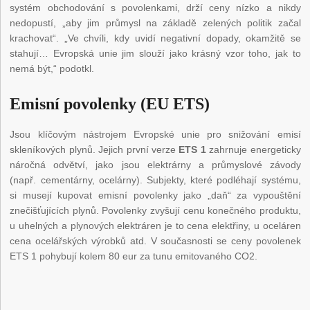
systém obchodování s povolenkami, drží ceny nízko a nikdy
nedopustí, „aby jim průmysl na základě zelených politik začal
krachovat“. „Ve chvíli, kdy uvidí negativní dopady, okamžitě se
stahují… Evropská unie jim slouží jako krásný vzor toho, jak to
nemá být,“ podotkl.
Emisní povolenky (EU ETS)
Jsou klíčovým nástrojem Evropské unie pro snižování emisí
skleníkových plynů. Jejich první verze
ETS 1
zahrnuje energeticky
náročná odvětví, jako jsou elektrárny a průmyslové závody
(např. cementárny, ocelárny). Subjekty, které podléhají systému,
si musejí kupovat emisní povolenky jako „daň“ za vypouštění
znečišťujících plynů. Povolenky zvyšují cenu konečného produktu,
u uhelných a plynových elektráren je to cena elektřiny, u oceláren
cena ocelářských výrobků atd. V současnosti se ceny povolenek
ETS 1 pohybují kolem 80 eur za tunu emitovaného CO
2
.