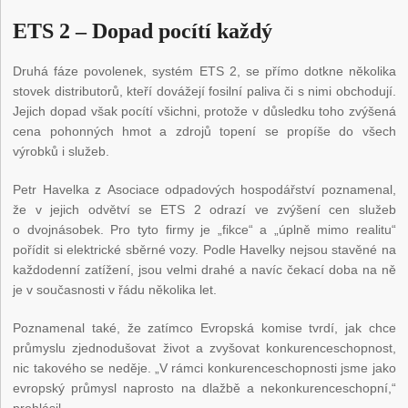
ETS 2 – Dopad pocítí každý
Druhá fáze povolenek, systém ETS 2, se přímo dotkne několika
stovek distributorů, kteří dovážejí fosilní paliva či s nimi obchodují.
Jejich dopad však pocítí všichni, protože v důsledku toho zvýšená
cena pohonných hmot a zdrojů topení se propíše do všech
výrobků i služeb.
Petr Havelka z Asociace odpadových hospodářství poznamenal,
že v jejich odvětví se ETS 2 odrazí ve zvýšení cen služeb
o dvojnásobek. Pro tyto firmy je „fikce“ a „úplně mimo realitu“
pořídit si elektrické sběrné vozy. Podle Havelky nejsou stavěné na
každodenní zatížení, jsou velmi drahé a navíc čekací doba na ně
je v současnosti v řádu několika let.
Poznamenal také, že zatímco Evropská komise tvrdí, jak chce
průmyslu zjednodušovat život a zvyšovat konkurenceschopnost,
nic takového se neděje. „V rámci konkurenceschopnosti jsme jako
evropský průmysl naprosto na dlažbě a nekonkurenceschopní,“